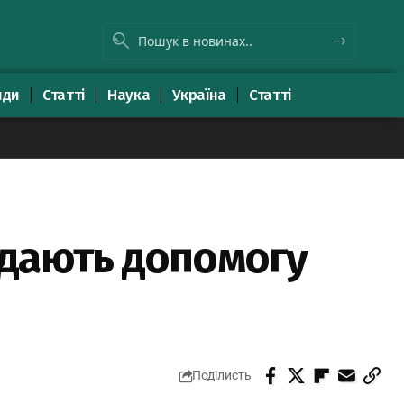
яди
Статті
Наука
Україна
Статті
8
адають допомогу
Поділисть