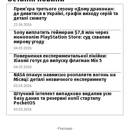
Прем’єра третього сезону «Дому дракона»:
де дивитися в Україні, графік виходу серій та
деталі сюжету
22.06.2026
Sony виплатить геймерам $7,8 млн через
монополію PlayStation Store: суд схвалив
мирову угоду
04.05.2026
Повернення експериментальної лінійки:
Xiaomi готує до випуску флагман Mix 5
04.05.2026
NASA планує навмисно розпалити вогонь на
Місяці: деталі незвичного експерименту
03.05.2026
Штучний інтелект випадково видалив усю
базу даних та резервні копії стартапу
PocketOS
03.05.2026
- Реклама -