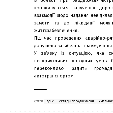
В області при райдержадміністр
координуються залучення дорож
взаємодії щодо надання невідкладн
замети та до ліквідації можл
життєзабезпечення.
Під час проведення аварійно-ря
допущено загибелі та травмування
У зв’язку із ситуацією, яка с
несприятливих погодних умов Д
переконливо радить громад
автотранспортом.
ТЕГИ:
ДСНС
СКЛАДНІ ПОГОДНІ УМОВИ
ХМЕЛЬНИ