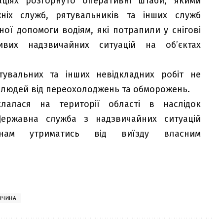
аціях розгорнуто оперативні штаби, якими
ніх служб, рятувальників та інших служб
ої допомоги водіям, які потрапили у снігові
ивих надзвичайних ситуацій на об’єктах
тувальних та інших невідкладних робіт не
 людей від переохолоджень та обморожень.
клалася на території області в наслідок
ержавна служба з надзвичайних ситуацій
янам утриматись від виїзду власним
ЧЧИНА