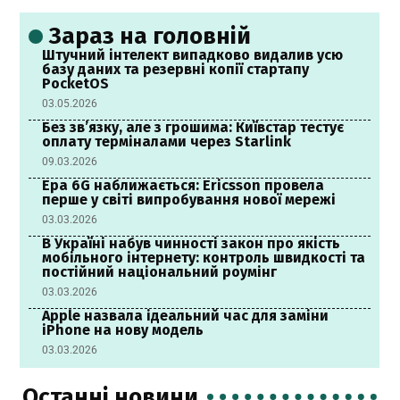
Зараз на головній
Штучний інтелект випадково видалив усю
базу даних та резервні копії стартапу
PocketOS
03.05.2026
Без зв’язку, але з грошима: Київстар тестує
оплату терміналами через Starlink
09.03.2026
Ера 6G наближається: Ericsson провела
перше у світі випробування нової мережі
03.03.2026
В Україні набув чинності закон про якість
мобільного інтернету: контроль швидкості та
постійний національний роумінг
03.03.2026
Apple назвала ідеальний час для заміни
iPhone на нову модель
03.03.2026
Останні новини