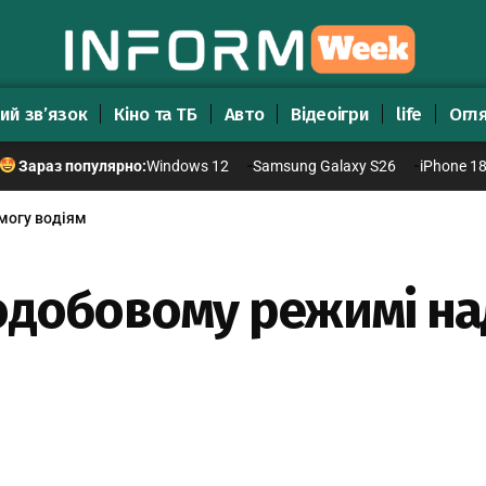
ий зв’язок
Кіно та ТБ
Авто
Відеоігри
life
Огл
Windows 12
Samsung Galaxy S26
iPhone 1
Зараз популярно:
могу водіям
лодобовому режимі н