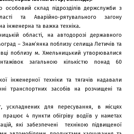
то особовий склад підрозділів держслужби з
асті та Аварійно-рятувального загону
на інженерна та важка техніка.
ицькій області, на автодорозі державного
воград – Знам’янка поблизу селища Летичів та
нівці поблизу м. Хмельницький утворювалися
нтажівок загальною кількістю понад 60
ої інженерної техніки та тягачів надавали
нні транспортних засобів на розчищені та
г, ускладнених для пересування, в місцях
 працює 4 пункти обігріву водіїв у наметах
ацій, які забезпечені технікою підвищеної
ими автомобілями, продуктами харчування та