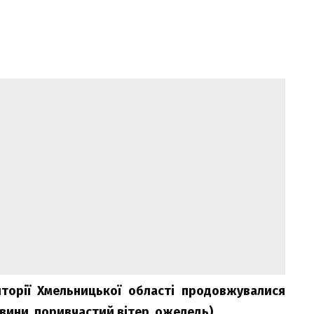
иторії Хмельницької області продовжувалися
овини, поривчастий вітер, ожеледь).