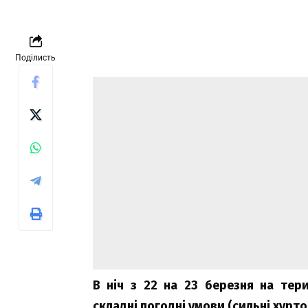
Поділисть
В ніч з 22 на 23 березня на тер
складні погодні умови (сильні хурт