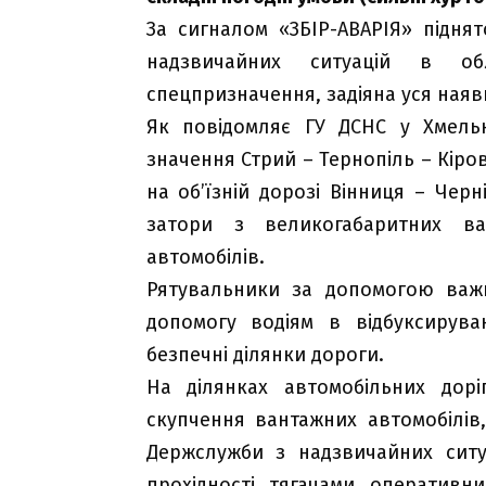
За сигналом «ЗБІР-АВАРІЯ» підня
надзвичайних ситуацій в обл
спецпризначення, задіяна уся наяв
Як повідомляє ГУ ДСНС у Хмельн
значення Стрий – Тернопіль – Кіро
на об’їзній дорозі Вінниця – Чер
затори з великогабаритних ва
автомобілів.
Рятувальники за допомогою важк
допомогу водіям в відбуксирува
безпечні ділянки дороги.
На ділянках автомобільних дорі
скупчення вантажних автомобілів,
Держслужби з надзвичайних ситу
прохідності, тягачами, оперативн