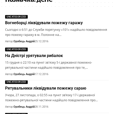
UNCATEGORIZED
Вогнеборці ліквідували пожежу гаражу
Сьогодні о 6:51 до Служби порятунку «101» надійшло повідомлення
про пожежу гаражу в м. Полонне на…
Автор:
Оробець Андрій
25.12.2016
UNCATEGORIZED
На Дністрі урятували рибалок
15 грудня о 22:10 на пункт зв'язку 5-ї державної пожежно-
рятувальної частини надійшло повідомлення про те,…
Автор:
Оробець Андрій
17.12.2016
UNCATEGORIZED
Рятувальники ліквідували пожежу сараю
Учора, 27 листопада, о 02:55 на пункт зв’язку 17-ї державної
пожежно-рятувальної частини надійшло повідомлення про…
Автор:
Оробець Андрій
28.11.2016