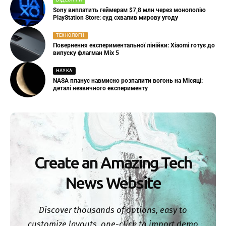
ВІДЕОІГРИ
Sony виплатить геймерам $7,8 млн через монополію
PlayStation Store: суд схвалив мирову угоду
ТЕХНОЛОГІЇ
Повернення експериментальної лінійки: Xiaomi готує до
випуску флагман Mix 5
НАУКА
NASA планує навмисно розпалити вогонь на Місяці:
деталі незвичного експерименту
Create an Amazing Tech
News Website
Discover thousands of options, easy to
customize layouts, one-click to import demo