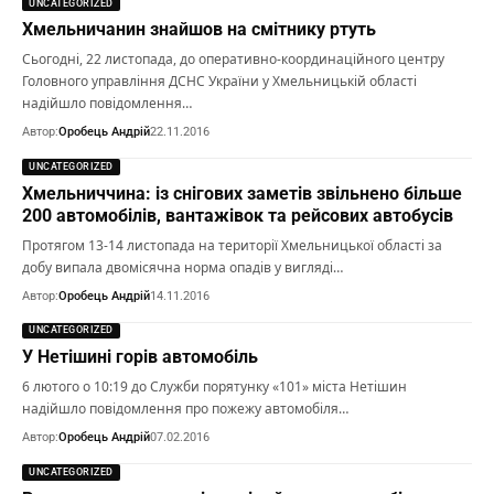
UNCATEGORIZED
Хмельничанин знайшов на смітнику ртуть
Сьогодні, 22 листопада, до оперативно-координаційного центру
Головного управління ДСНС України у Хмельницькій області
надійшло повідомлення…
Автор:
Оробець Андрій
22.11.2016
UNCATEGORIZED
Хмельниччина: із снігових заметів звільнено більше
200 автомобілів, вантажівок та рейсових автобусів
Протягом 13-14 листопада на території Хмельницької області за
добу випала двомісячна норма опадів у вигляді…
Автор:
Оробець Андрій
14.11.2016
UNCATEGORIZED
У Нетішині горів автомобіль
6 лютого о 10:19 до Служби порятунку «101» міста Нетішин
надійшло повідомлення про пожежу автомобіля…
Автор:
Оробець Андрій
07.02.2016
UNCATEGORIZED