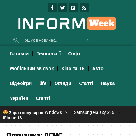
Головна
Технології
Софт
Мобільний зв’язок
Кіно та ТБ
Авто
Відеоігри
life
Огляди
Статті
Наука
Україна
Статті
Windows 12
Samsung Galaxy S26
Зараз популярно:
iPhone 18
Позначка:
ДСНС