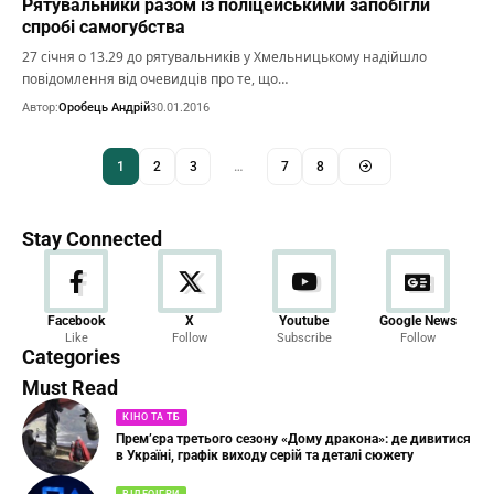
Рятувальники разом із поліцейськими запобігли
спробі самогубства
27 січня о 13.29 до рятувальників у Хмельницькому надійшло
повідомлення від очевидців про те, що…
Автор:
Оробець Андрій
30.01.2016
1
2
3
…
7
8
Stay Connected
Новини
Facebook
X
Youtube
Google News
Like
Follow
Subscribe
Follow
23 Articles
Categories
Must Read
КІНО ТА ТБ
Прем’єра третього сезону «Дому дракона»: де дивитися
в Україні, графік виходу серій та деталі сюжету