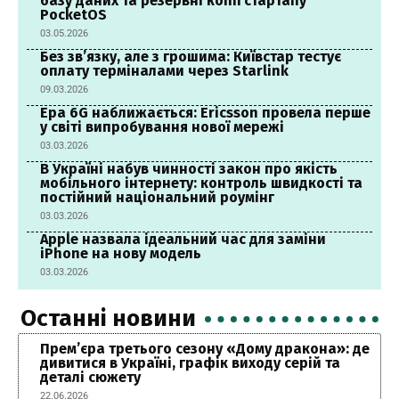
базу даних та резервні копії стартапу
PocketOS
03.05.2026
Без зв’язку, але з грошима: Київстар тестує
оплату терміналами через Starlink
09.03.2026
Ера 6G наближається: Ericsson провела перше
у світі випробування нової мережі
03.03.2026
В Україні набув чинності закон про якість
мобільного інтернету: контроль швидкості та
постійний національний роумінг
03.03.2026
Apple назвала ідеальний час для заміни
iPhone на нову модель
03.03.2026
Останні новини
Прем’єра третього сезону «Дому дракона»: де
дивитися в Україні, графік виходу серій та
деталі сюжету
22.06.2026