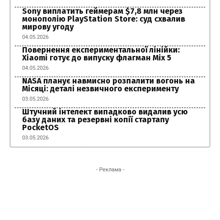
Sony виплатить геймерам $7,8 млн через
монополію PlayStation Store: суд схвалив
мирову угоду
04.05.2026
Повернення експериментальної лінійки:
Xiaomi готує до випуску флагман Mix 5
04.05.2026
NASA планує навмисно розпалити вогонь на
Місяці: деталі незвичного експерименту
03.05.2026
Штучний інтелект випадково видалив усю
базу даних та резервні копії стартапу
PocketOS
03.05.2026
- Реклама -