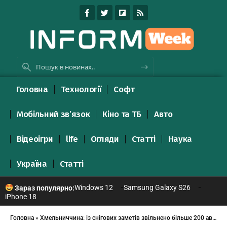
Головна
Технології
Софт
Мобільний зв’язок
Кіно та ТБ
Авто
Відеоігри
life
Огляди
Статті
Наука
Україна
Статті
Windows 12
Samsung Galaxy S26
Зараз популярно:
iPhone 18
Головна
»
Хмельниччина: із снігових заметів звільнено більше 200 автомобілів, вантажівок та рейсових автобусів