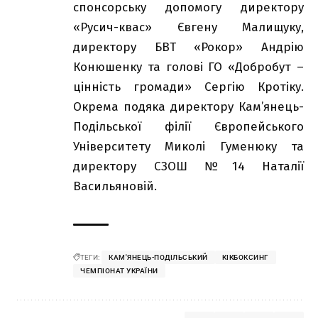
спонсорську допомогу директору
«Русич-квас» Євгену Малищуку,
директору БВТ «Рокор» Андрію
Конюшенку та голові ГО «Добробут –
цінність громади» Сергію Кротіку.
Окрема подяка директору Кам’янець-
Подільської філії Європейського
Університету Миколі Гуменюку та
директору СЗОШ №14 Наталії
Васильяновій.
ТЕГИ:
КАМ'ЯНЕЦЬ-ПОДІЛЬСЬКИЙ
КІКБОКСИНГ
ЧЕМПІОНАТ УКРАЇНИ