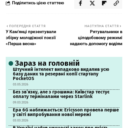
Поділитись цією статтею
ПОПЕРЕДНЯ СТАТТЯ
НАСТУПНА СТАТТЯ
У Кам’янці презентували
Рятувальники в
збірку молодіжної поезії
цілодобовому режимі
«Перша весна»
надають допомогу водіям
Зараз на головній
Штучний інтелект випадково видалив усю
базу даних та резервні копії стартапу
PocketOS
03.05.2026
Без зв’язку, але з грошима: Київстар тестує
оплату терміналами через Starlink
09.03.2026
Ера 6G наближається: Ericsson провела перше
у світі випробування нової мережі
03.03.2026
В Україні набув чинності закон про якість