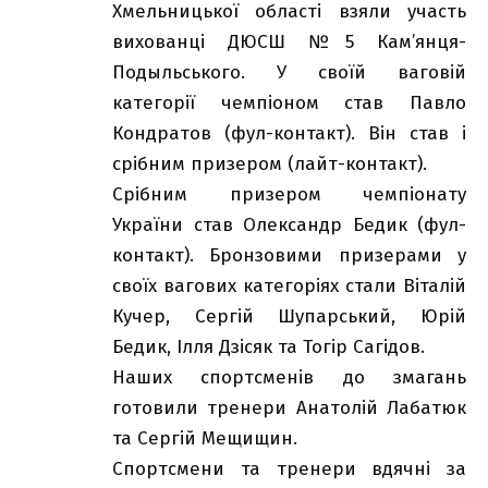
Хмельницької області взяли участь
вихованці ДЮСШ №5 Кам’янця-
Подыльського. У своїй ваговій
категорії чемпіоном став Павло
Кондратов (фул-контакт). Він став і
срібним призером (лайт-контакт).
Срібним призером чемпіонату
України став Олександр Бедик (фул-
контакт). Бронзовими призерами у
своїх вагових категоріях стали Віталій
Кучер, Сергій Шупарський, Юрій
Бедик, Ілля Дзісяк та Тогір Сагідов.
Наших спортсменів до змагань
готовили тренери Анатолій Лабатюк
та Сергій Мещищин.
Спортсмени та тренери вдячні за