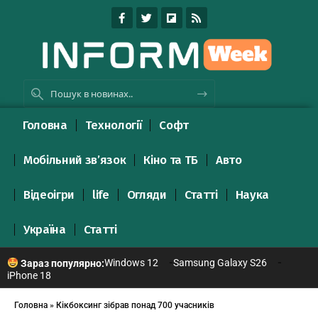
Головна
Технології
Софт
Мобільний зв’язок
Кіно та ТБ
Авто
Відеоігри
life
Огляди
Статті
Наука
Україна
Статті
Windows 12
Samsung Galaxy S26
Зараз популярно:
iPhone 18
Головна
»
Кікбоксинг зібрав понад 700 учасників