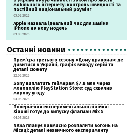
мобільного інтернету: контроль швидкості та
постійний національний роумінг
03.03.2026
Apple назвала ідеальний час для заміни
iPhone на нову модель
03.03.2026
Останні новини
Прем’єра третього сезону «Дому дракона»: де
дивитися в Україні, графік виходу серій та
деталі сюжету
22.06.2026
Sony виплатить геймерам $7,8 млн через
монополію PlayStation Store: суд схвалив
мирову угоду
04.05.2026
Повернення експериментальної лінійки:
Xiaomi готує до випуску флагман Mix 5
04.05.2026
NASA планує навмисно розпалити вогонь на
Місяці: деталі незвичного експерименту