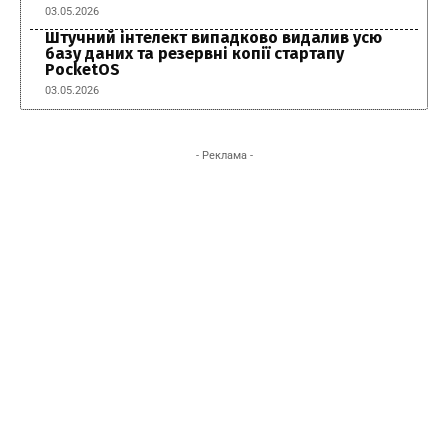
03.05.2026
Штучний інтелект випадково видалив усю
базу даних та резервні копії стартапу
PocketOS
03.05.2026
- Реклама -