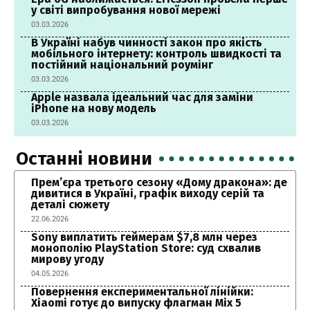
у світі випробування нової мережі
03.03.2026
В Україні набув чинності закон про якість
мобільного інтернету: контроль швидкості та
постійний національний роумінг
03.03.2026
Apple назвала ідеальний час для заміни
iPhone на нову модель
03.03.2026
Останні новини
Прем’єра третього сезону «Дому дракона»: де
дивитися в Україні, графік виходу серій та
деталі сюжету
22.06.2026
Sony виплатить геймерам $7,8 млн через
монополію PlayStation Store: суд схвалив
мирову угоду
04.05.2026
Повернення експериментальної лінійки:
Xiaomi готує до випуску флагман Mix 5