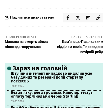
Поділитись цією статтею
ПОПЕРЕДНЯ СТАТТЯ
НАСТУПНА СТАТТЯ
Машина на смерть збила
Кам’янець-Подільським
пішохода-порушника
відділом поліції проведено
вечірній рейд
Зараз на головній
Штучний інтелект випадково видалив усю
базу даних та резервні копії стартапу
PocketOS
03.05.2026
Без зв’язку, але з грошима: Київстар тестує
оплату терміналами через Starlink
09.03.2026
Ера 6G наближається: Ericsson провела перше