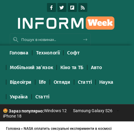
Головна
Технології
Софт
Мобільний зв’язок
Кіно та ТБ
Авто
Відеоігри
life
Огляди
Статті
Наука
Україна
Статті
Windows 12
Samsung Galaxy S26
Зараз популярно:
iPhone 18
Головна
»
NASA оплатить сексуальні експерименти в космосі