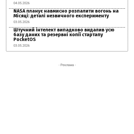
04.05.2026
NASA планує навмисно розпалити вогонь на
Місяці: деталі незвичного експерименту
03.05.2026
Штучний інтелект випадково видалив усю
базу даних та резервні копії стартапу
PocketOS
03.05.2026
- Реклама -