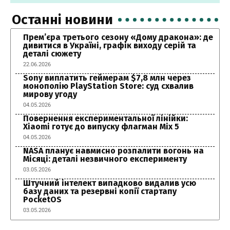
Останні новини
Прем’єра третього сезону «Дому дракона»: де
дивитися в Україні, графік виходу серій та
деталі сюжету
22.06.2026
Sony виплатить геймерам $7,8 млн через
монополію PlayStation Store: суд схвалив
мирову угоду
04.05.2026
Повернення експериментальної лінійки:
Xiaomi готує до випуску флагман Mix 5
04.05.2026
NASA планує навмисно розпалити вогонь на
Місяці: деталі незвичного експерименту
03.05.2026
Штучний інтелект випадково видалив усю
базу даних та резервні копії стартапу
PocketOS
03.05.2026