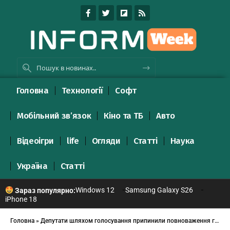
Головна
Технології
Софт
Мобільний зв’язок
Кіно та ТБ
Авто
Відеоігри
life
Огляди
Статті
Наука
Україна
Статті
Windows 12
Samsung Galaxy S26
Зараз популярно:
iPhone 18
Головна
»
Депутати шляхом голосування припинили повноваження голови Бориса Беца