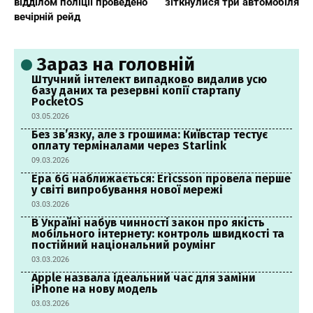
відділом поліції проведено
зіткнулися три автомобіля
вечірній рейд
Зараз на головній
Штучний інтелект випадково видалив усю
базу даних та резервні копії стартапу
PocketOS
03.05.2026
Без зв’язку, але з грошима: Київстар тестує
оплату терміналами через Starlink
09.03.2026
Ера 6G наближається: Ericsson провела перше
у світі випробування нової мережі
03.03.2026
В Україні набув чинності закон про якість
мобільного інтернету: контроль швидкості та
постійний національний роумінг
03.03.2026
Apple назвала ідеальний час для заміни
iPhone на нову модель
03.03.2026