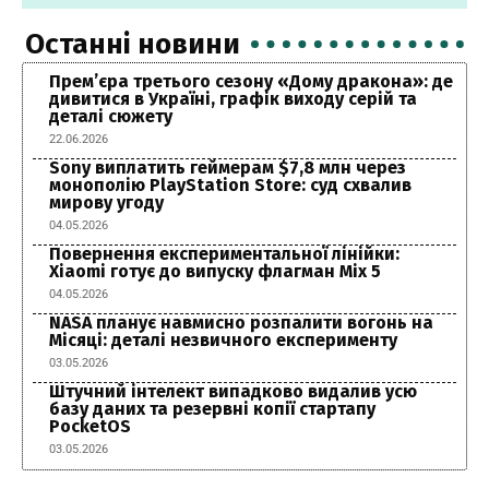
Останні новини
Прем’єра третього сезону «Дому дракона»: де
дивитися в Україні, графік виходу серій та
деталі сюжету
22.06.2026
Sony виплатить геймерам $7,8 млн через
монополію PlayStation Store: суд схвалив
мирову угоду
04.05.2026
Повернення експериментальної лінійки:
Xiaomi готує до випуску флагман Mix 5
04.05.2026
NASA планує навмисно розпалити вогонь на
Місяці: деталі незвичного експерименту
03.05.2026
Штучний інтелект випадково видалив усю
базу даних та резервні копії стартапу
PocketOS
03.05.2026