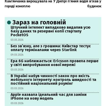
Кам’янчанка вирощувала на
У Дніпрі п’яний водій в’їхав у
городі коноплю
будинок
Зараз на головній
Штучний інтелект випадково видалив усю
базу даних та резервні копії стартапу
PocketOS
03.05.2026
Без зв’язку, але з грошима: Київстар тестує
оплату терміналами через Starlink
09.03.2026
Ера 6G наближається: Ericsson провела перше
у світі випробування нової мережі
03.03.2026
В Україні набув чинності закон про якість
мобільного інтернету: контроль швидкості та
постійний національний роумінг
03.03.2026
Apple назвала ідеальний час для заміни
iPhone на нову модель
03.03.2026