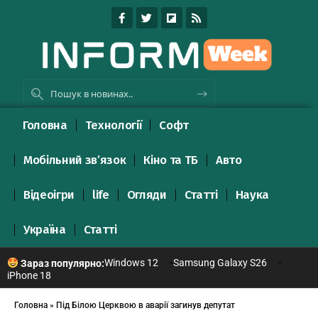
Головна
Технології
Софт
Мобільний зв’язок
Кіно та ТБ
Авто
Відеоігри
life
Огляди
Статті
Наука
Україна
Статті
Windows 12
Samsung Galaxy S26
Зараз популярно:
iPhone 18
Головна
»
Під Білою Церквою в аварії загинув депутат