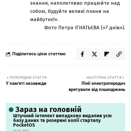
знання, наполегливо працюйте над
собою, будуйте великі плани на
майбутнє!».
Фото Петра ІГНАТЬЄВА («7 днів»).
Поділитись цією статтею
ПОПЕРЕДНЯ СТАТТЯ
НАСТУПНА СТАТТЯ
У пам’яті назавжди
Лінії електропередач
врятували від пошкоджень
Зараз на головній
Штучний інтелект випадково видалив усю
базу даних та резервні копії стартапу
PocketOS