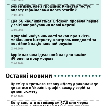
03.05.2026
Без зв’язку, але з грошима: Київстар тестує
оплату терміналами через Starlink
09.03.2026
Ера 6G наближається: Ericsson провела перше
у світі випробування нової мережі
03.03.2026
В Україні набув чинності закон про якість
мобільного інтернету: контроль швидкості та
постійний національний роумінг
03.03.2026
Apple назвала ідеальний час для заміни
iPhone на нову модель
03.03.2026
Останні новини
Прем’єра третього сезону «Дому дракона»: де
дивитися в Україні, графік виходу серій та
деталі сюжету
22.06.2026
Sony виплатить геймерам $7,8 млн через