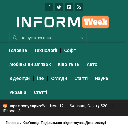
Головна
Технології
Софт
Мобільний зв’язок
Кіно та ТБ
Авто
Відеоігри
life
Огляди
Статті
Наука
Україна
Статті
Windows 12
Samsung Galaxy S26
Зараз популярно:
iPhone 18
Головна
»
Кам’янець-Подільський відсвяткував День молоді