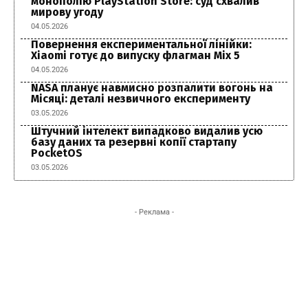
монополію PlayStation Store: суд схвалив
мирову угоду
04.05.2026
Повернення експериментальної лінійки:
Xiaomi готує до випуску флагман Mix 5
04.05.2026
NASA планує навмисно розпалити вогонь на
Місяці: деталі незвичного експерименту
03.05.2026
Штучний інтелект випадково видалив усю
базу даних та резервні копії стартапу
PocketOS
03.05.2026
- Реклама -