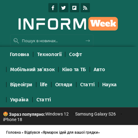
Головна
Технології
Софт
Мобільний зв’язок
Кіно та ТБ
Авто
Відеоігри
life
Огляди
Статті
Наука
Україна
Статті
Windows 12
Samsung Galaxy S26
Зараз популярно:
iPhone 18
Головна
»
Відбувся «Ярмарок ідей для вашої грядки»