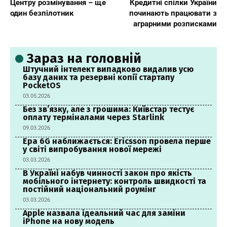
Центру розмінування – ще
Кредитні спілки України
один безпілотник
починають працювати з
аграрними розписками
Зараз на головній
Штучний інтелект випадково видалив усю
базу даних та резервні копії стартапу
PocketOS
03.05.2026
Без зв’язку, але з грошима: Київстар тестує
оплату терміналами через Starlink
09.03.2026
Ера 6G наближається: Ericsson провела перше
у світі випробування нової мережі
03.03.2026
В Україні набув чинності закон про якість
мобільного інтернету: контроль швидкості та
постійний національний роумінг
03.03.2026
Apple назвала ідеальний час для заміни
iPhone на нову модель