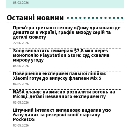
03.03.2026
Останні новини
Прем’єра третього сезону «Дому дракона»: де
дивитися в Україні, графік виходу серій та
деталі сюжету
22.06.2026
Sony виплатить геймерам $7,8 млн через
монополію PlayStation Store: суд схвалив
мирову угоду
04.05.2026
Повернення експериментальної лінійки:
Xiaomi готує до випуску флагман Mix 5
04.05.2026
NASA планує навмисно розпалити вогонь на
Місяці: деталі незвичного експерименту
03.05.2026
Штучний інтелект випадково видалив усю
базу даних та резервні копії стартапу
PocketOS
03.05.2026