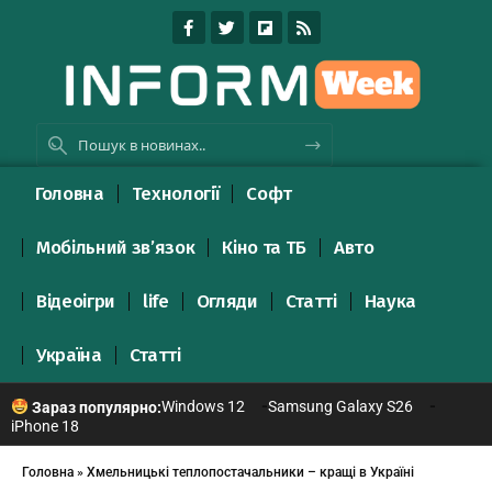
Головна
Технології
Софт
Мобільний зв’язок
Кіно та ТБ
Авто
Відеоігри
life
Огляди
Статті
Наука
Україна
Статті
Windows 12
Samsung Galaxy S26
Зараз популярно:
iPhone 18
Головна
»
Хмельницькі теплопостачальники – кращі в Україні