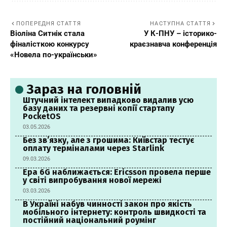
ПОПЕРЕДНЯ СТАТТЯ
НАСТУПНА СТАТТЯ
Віоліна Ситнік стала
У К-ПНУ – історико-
фіналісткою конкурсу
краєзнавча конференція
«Новела по-українськи»
Зараз на головній
Штучний інтелект випадково видалив усю
базу даних та резервні копії стартапу
PocketOS
03.05.2026
Без зв’язку, але з грошима: Київстар тестує
оплату терміналами через Starlink
09.03.2026
Ера 6G наближається: Ericsson провела перше
у світі випробування нової мережі
03.03.2026
В Україні набув чинності закон про якість
мобільного інтернету: контроль швидкості та
постійний національний роумінг