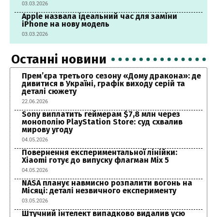
03.03.2026
Apple назвала ідеальний час для заміни
iPhone на нову модель
03.03.2026
Останні новини
Прем’єра третього сезону «Дому дракона»: де
дивитися в Україні, графік виходу серій та
деталі сюжету
22.06.2026
Sony виплатить геймерам $7,8 млн через
монополію PlayStation Store: суд схвалив
мирову угоду
04.05.2026
Повернення експериментальної лінійки:
Xiaomi готує до випуску флагман Mix 5
04.05.2026
NASA планує навмисно розпалити вогонь на
Місяці: деталі незвичного експерименту
03.05.2026
Штучний інтелект випадково видалив усю