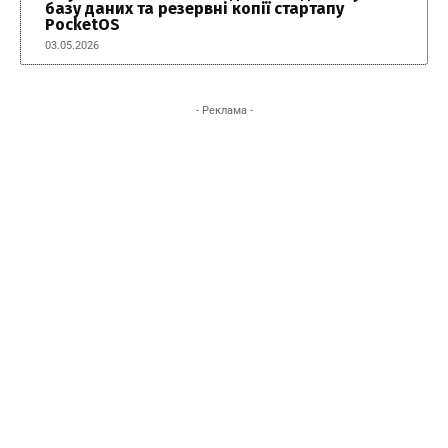
базу даних та резервні копії стартапу
PocketOS
03.05.2026
- Реклама -