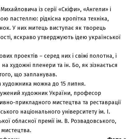
ихайловича із серії «Скіфи», «Ангели» і
ю пастеллю: рідкісна кропітка техніка,
ок. У них митець виступає як творець
адості, яскраво утверджують ідею української
вих проектів – серед них і свіжі полотна, і
 на художні пленери та ін. Бо, як зізнається
того, що запланував.
 художника можна до 15 липня.
лужений художник України, професор
ивно-прикладного мистецтва та реставрації
ького національного університету ім. І.
ої обласної премії ім. В. Розвадовського,
і мистецтва.