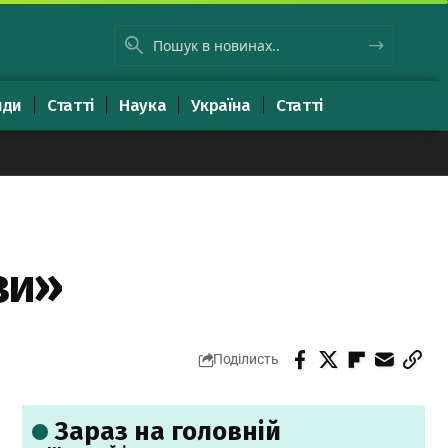
яди
Статті
Наука
Україна
Статті
8
зи»
Поділисть
Зараз на головній