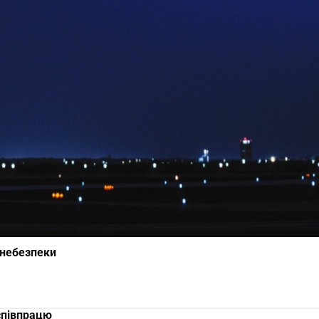
 небезпеки
співпрацю