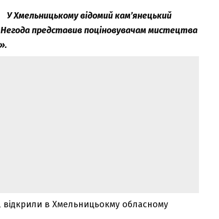
У Хмельницькому відомий кам’янецький
с Негода представив поціновувачам мистецтва
».
», відкрили в Хмельницьокму обласному