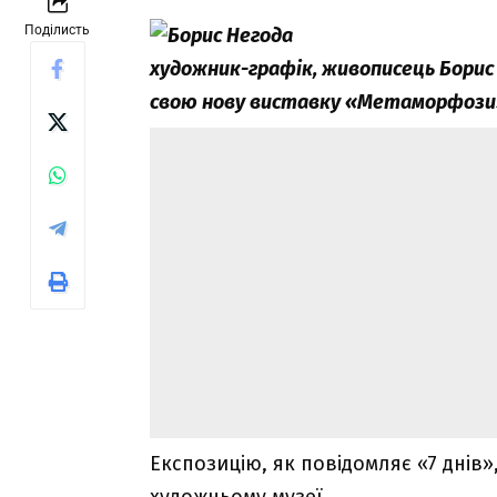
Поділисть
художник-графік, живописець Бори
свою нову виставку «Метаморфози
Експозицію, як повідомляє «7 днів
художньому музеї.