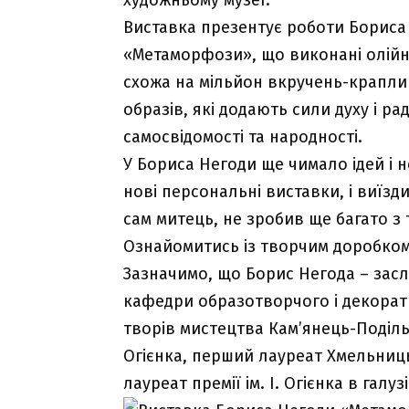
Виставка презентує роботи Бориса М
«Метаморфози», що виконані олійно
схожа на мільйон вкручень-краплин
образів, які додають сили духу і р
самосвідомості та народності.
У Бориса Негоди ще чимало ідей і но
нові персональні виставки, і виїзди
сам митець, не зробив ще багато з 
Ознайомитись із творчим доробком
Зазначимо, що Борис Негода – зас
кафедри образотворчого і декорат
творів мистецтва Кам’янець-Подільс
Огієнка, перший лауреат Хмельницьк
лауреат премії ім. І. Огієнка в галуз