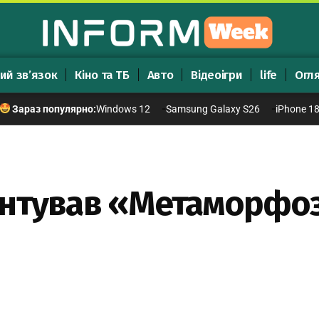
ий зв’язок
Кіно та ТБ
Авто
Відеоігри
life
Огл
Windows 12
Samsung Galaxy S26
iPhone 1
Зараз популярно:
ентував «Метаморфо