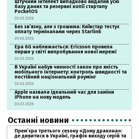
Штучний інтелект випадково видалив усю
базу даних та резервні копії стартапу
PocketOS
03.05.2026
Без зв’язку, але з грошима: Київстар тестує
оплату терміналами через Starlink
09.03.2026
Ера 6G наближається: Ericsson провела
перше у світі випробування нової мережі
03.03.2026
В Україні набув чинності закон про якість
мобільного інтернету: контроль швидкості та
постійний національний роумінг
03.03.2026
Apple назвала ідеальний час для заміни
iPhone на нову модель
03.03.2026
Останні новини
Прем’єра третього сезону «Дому дракона»:
де дивитися в Україні, графік виходу серій та