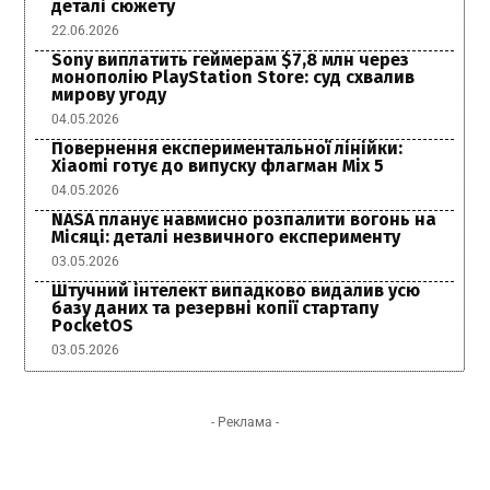
деталі сюжету
22.06.2026
Sony виплатить геймерам $7,8 млн через
монополію PlayStation Store: суд схвалив
мирову угоду
04.05.2026
Повернення експериментальної лінійки:
Xiaomi готує до випуску флагман Mix 5
04.05.2026
NASA планує навмисно розпалити вогонь на
Місяці: деталі незвичного експерименту
03.05.2026
Штучний інтелект випадково видалив усю
базу даних та резервні копії стартапу
PocketOS
03.05.2026
- Реклама -