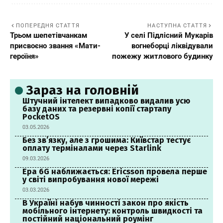
ПОПЕРЕДНЯ СТАТТЯ
НАСТУПНА СТАТТЯ
Трьом шепетівчанкам
У селі Підлісний Мукарів
присвоєно звання «Мати-
вогнеборці ліквідували
героїня»
пожежу житлового будинку
Зараз на головній
Штучний інтелект випадково видалив усю
базу даних та резервні копії стартапу
PocketOS
03.05.2026
Без зв’язку, але з грошима: Київстар тестує
оплату терміналами через Starlink
09.03.2026
Ера 6G наближається: Ericsson провела перше
у світі випробування нової мережі
03.03.2026
В Україні набув чинності закон про якість
мобільного інтернету: контроль швидкості та
постійний національний роумінг