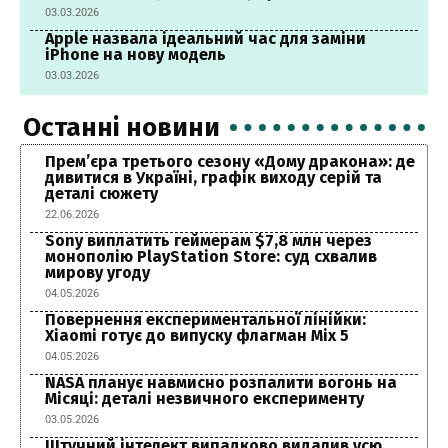
03.03.2026
Apple назвала ідеальний час для заміни
iPhone на нову модель
03.03.2026
Останні новини
Прем’єра третього сезону «Дому дракона»: де
дивитися в Україні, графік виходу серій та
деталі сюжету
22.06.2026
Sony виплатить геймерам $7,8 млн через
монополію PlayStation Store: суд схвалив
мирову угоду
04.05.2026
Повернення експериментальної лінійки:
Xiaomi готує до випуску флагман Mix 5
04.05.2026
NASA планує навмисно розпалити вогонь на
Місяці: деталі незвичного експерименту
03.05.2026
Штучний інтелект випадково видалив усю