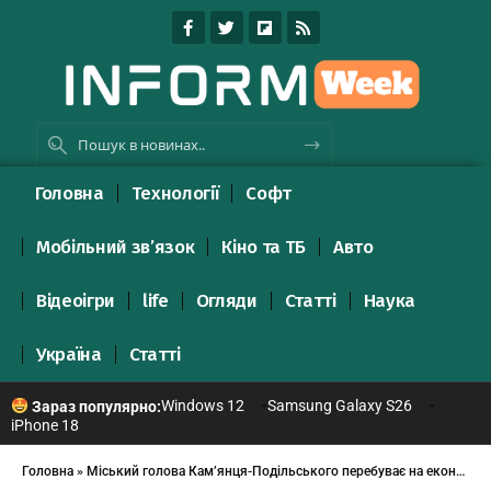
Головна
Технології
Софт
Мобільний зв’язок
Кіно та ТБ
Авто
Відеоігри
life
Огляди
Статті
Наука
Україна
Статті
Windows 12
Samsung Galaxy S26
Зараз популярно:
iPhone 18
Головна
»
Міський голова Кам’янця-Подільського перебуває на економічному форумі в Мюнхені