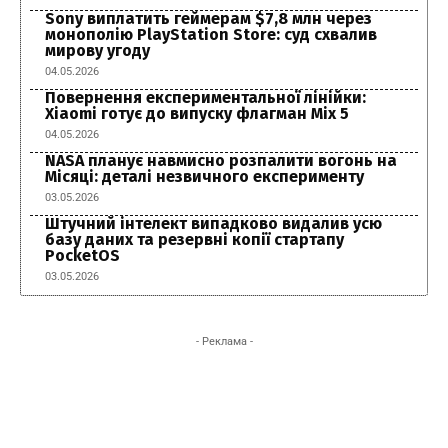
Sony виплатить геймерам $7,8 млн через
монополію PlayStation Store: суд схвалив
мирову угоду
04.05.2026
Повернення експериментальної лінійки:
Xiaomi готує до випуску флагман Mix 5
04.05.2026
NASA планує навмисно розпалити вогонь на
Місяці: деталі незвичного експерименту
03.05.2026
Штучний інтелект випадково видалив усю
базу даних та резервні копії стартапу
PocketOS
03.05.2026
- Реклама -