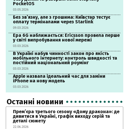
PocketOS
03.05.2026
Без зв’язку, але з грошима: Київстар тестує
оплату терміналами через Starlink
09.03.2026
Ера 6G наближається: Ericsson провела перше
у світі випробування нової мережі
03.03.2026
В Україні набув чинності закон про якість
мобільного інтернету: контроль швидкості та
постійний національний роумінг
03.03.2026
Apple назвала ідеальний час для заміни
iPhone на нову модель
03.03.2026
Останні новини
Прем’єра третього сезону «Дому дракона»: де
дивитися в Україні, графік виходу серій та
деталі сюжету
22.06.2026