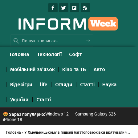
Головна
Технології
Софт
Мобільний зв’язок
Кіно та ТБ
Авто
Відеоігри
life
Огляди
Статті
Наука
Україна
Статті
Windows 12
Samsung Galaxy S26
Зараз популярно:
iPhone 18
Головна
»
У Хмельницькому в підвалі багатоповерхівки врятували чоловіка