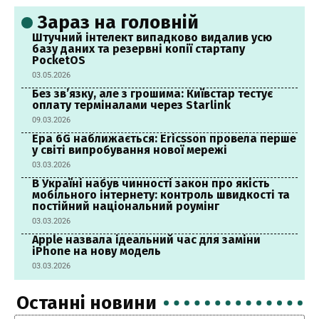
Зараз на головній
Штучний інтелект випадково видалив усю
базу даних та резервні копії стартапу
PocketOS
03.05.2026
Без зв’язку, але з грошима: Київстар тестує
оплату терміналами через Starlink
09.03.2026
Ера 6G наближається: Ericsson провела перше
у світі випробування нової мережі
03.03.2026
В Україні набув чинності закон про якість
мобільного інтернету: контроль швидкості та
постійний національний роумінг
03.03.2026
Apple назвала ідеальний час для заміни
iPhone на нову модель
03.03.2026
Останні новини