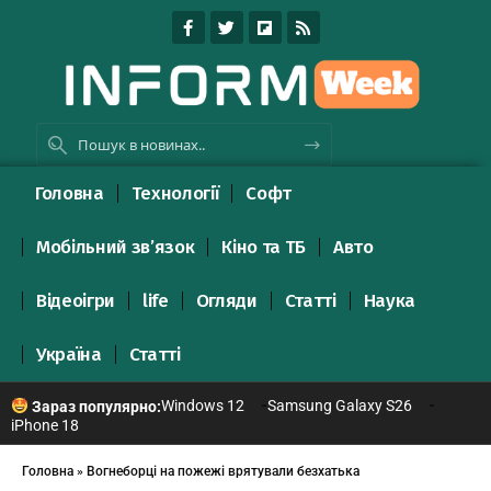
Головна
Технології
Софт
Мобільний зв’язок
Кіно та ТБ
Авто
Відеоігри
life
Огляди
Статті
Наука
Україна
Статті
Windows 12
Samsung Galaxy S26
Зараз популярно:
iPhone 18
Головна
»
Вогнеборці на пожежі врятували безхатька