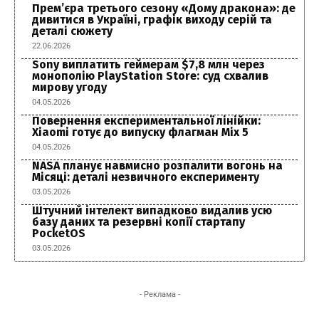
Прем’єра третього сезону «Дому дракона»: де
дивитися в Україні, графік виходу серій та
деталі сюжету
22.06.2026
Sony виплатить геймерам $7,8 млн через
монополію PlayStation Store: суд схвалив
мирову угоду
04.05.2026
Повернення експериментальної лінійки:
Xiaomi готує до випуску флагман Mix 5
04.05.2026
NASA планує навмисно розпалити вогонь на
Місяці: деталі незвичного експерименту
03.05.2026
Штучний інтелект випадково видалив усю
базу даних та резервні копії стартапу
PocketOS
03.05.2026
- Реклама -