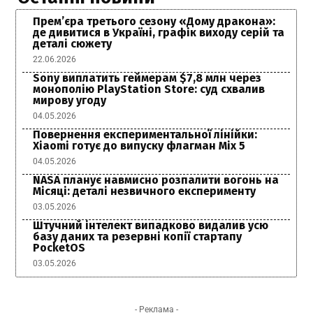
Прем’єра третього сезону «Дому дракона»:
де дивитися в Україні, графік виходу серій та
деталі сюжету
22.06.2026
Sony виплатить геймерам $7,8 млн через
монополію PlayStation Store: суд схвалив
мирову угоду
04.05.2026
Повернення експериментальної лінійки:
Xiaomi готує до випуску флагман Mix 5
04.05.2026
NASA планує навмисно розпалити вогонь на
Місяці: деталі незвичного експерименту
03.05.2026
Штучний інтелект випадково видалив усю
базу даних та резервні копії стартапу
PocketOS
03.05.2026
- Реклама -