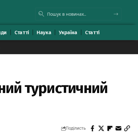
яди
Статті
Наука
Україна
Статті
8
сний туристичний
Поділисть