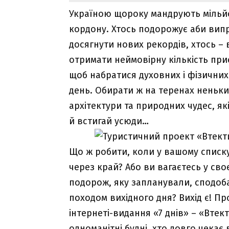
Україною щороку мандрують мільйони 
кордону. Хтось подорожує аби випр
досягнути нових рекордів, хтось – 
отримати неймовірну кількість при
щоб набратися духовних і фізичних
день. Обирати ж на теренах неньки 
архітектури та природних чудес, які
й встигай усюди…
Що ж робити, коли у вашому списку 
через край? Або ви вагаєтесь у сво
подорож, яку запланували, сподоба
походом вихідного дня? Вихід є! Пр
інтернеті-видання «7 днів» – «Втек
одноманітні будні, хто довго чекає