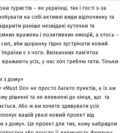
туристів – як українці, так і гості з-за
обувати на собі активні види відпочинку та
відкрити раніше незвідані куточки та
ємних вражень і позитивних емоцій, а хтось –
 сил, аби щоранку гідно зустрічати новий
України є з чого. Визначних пам’яток
 вражають усіх, у нас хоч греблю гати. Тільки
«Must Do» не просто багато пунктів, а їх аж
єму рішенні та не впевнені до кінця, що та
ється. Або ж ви хочете здивувати усіх
опонує вашій увазі новий проект від
ти з дому». Це проект для тих, кому набридли
 відпустки або просто її величність фортуна