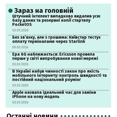
Зараз на головній
Штучний інтелект випадково видалив усю
базу даних та резервні копії стартапу
PocketOS
03.05.2026
Без зв’язку, але з грошима: Київстар тестує
оплату терміналами через Starlink
09.03.2026
Ера 6G наближається: Ericsson провела
перше у світі випробування нової мережі
03.03.2026
В Україні набув чинності закон про якість
мобільного інтернету: контроль швидкості та
постійний національний роумінг
03.03.2026
Apple назвала ідеальний час для заміни
iPhone на нову модель
03.03.2026
Останні новини