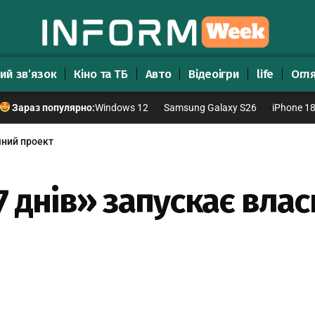
ий зв’язок
Кіно та ТБ
Авто
Відеоігри
life
Огл
Windows 12
Samsung Galaxy S26
iPhone 1
Зараз популярно:
чний проект
7 днів» запускає вла