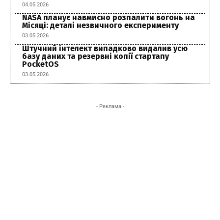
04.05.2026
NASA планує навмисно розпалити вогонь на
Місяці: деталі незвичного експерименту
03.05.2026
Штучний інтелект випадково видалив усю
базу даних та резервні копії стартапу
PocketOS
03.05.2026
- Реклама -