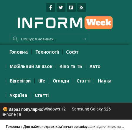
Головна
Технології
Софт
Мобільний зв’язок
Кіно та ТБ
Авто
Відеоігри
life
Огляди
Статті
Наука
Україна
Статті
Windows 12
Samsung Galaxy S26
Зараз популярно:
iPhone 18
Головна
»
Для наймолодших кам’янчан організували відпочинок на Дністрі