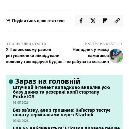
Поділитись цією статтею
ПОПЕРЕДНЯ СТАТТЯ
НАСТУПНА СТАТТЯ
У Полонському районі
Нападник у масці
рятувальники ліквідували
намагався
пожежу господарчої будівлі
пограбувати магазин
Зараз на головній
Штучний інтелект випадково видалив усю
базу даних та резервні копії стартапу
PocketOS
03.05.2026
Без зв’язку, але з грошима: Київстар тестує
оплату терміналами через Starlink
09.03.2026
Ера 6G наближається: Ericsson провела перше