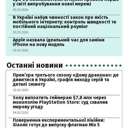
у світі випробування нової мережі
03.03.2026
В Україні набув чинності закон про якість
мобільного інтернету: контроль швидкості та
постійний національний роумінг
03.03.2026
Apple назвала ідеальний час для заміни
iPhone на нову модель
03.03.2026
Останні новини
Прем’єра третього сезону «Дому дракона»: де
дивитися в Україні, графік виходу серій та
деталі сюжету
22.06.2026
Sony виплатить геймерам $7,8 млн через
монополію PlayStation Store: суд схвалив
мирову угоду
04.05.2026
Повернення експериментальної лінійки:
Xiaomi готує до випуску флагман Mix 5