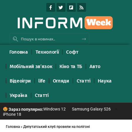
Головна
Технології
Софт
Мобільний зв’язок
Кіно та ТБ
Авто
Відеоігри
life
Огляди
Статті
Наука
Україна
Статті
Windows 12
Samsung Galaxy S26
Зараз популярно:
iPhone 18
Головна
»
Депутатський клуб провели на полігоні