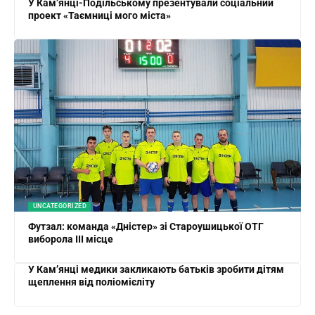
У Кам’янці-Подільському презентували соціальний
проект «Таємниці мого міста»
UNCATEGORIZED
Футзал: команда «Дністер» зі Староушицької ОТГ
виборола ІІІ місце
У Кам’янці медики закликають батьків зробити дітям
щеплення від поліомієліту