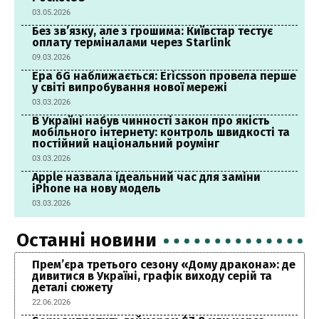
03.05.2026
Без зв’язку, але з грошима: Київстар тестує
оплату терміналами через Starlink
09.03.2026
Ера 6G наближається: Ericsson провела перше
у світі випробування нової мережі
03.03.2026
В Україні набув чинності закон про якість
мобільного інтернету: контроль швидкості та
постійний національний роумінг
03.03.2026
Apple назвала ідеальний час для заміни
iPhone на нову модель
03.03.2026
Останні новини
Прем’єра третього сезону «Дому дракона»: де
дивитися в Україні, графік виходу серій та
деталі сюжету
22.06.2026