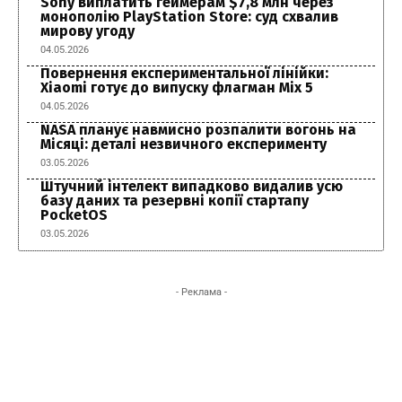
Sony виплатить геймерам $7,8 млн через
монополію PlayStation Store: суд схвалив
мирову угоду
04.05.2026
Повернення експериментальної лінійки:
Xiaomi готує до випуску флагман Mix 5
04.05.2026
NASA планує навмисно розпалити вогонь на
Місяці: деталі незвичного експерименту
03.05.2026
Штучний інтелект випадково видалив усю
базу даних та резервні копії стартапу
PocketOS
03.05.2026
- Реклама -