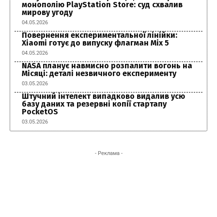
монополію PlayStation Store: суд схвалив
мирову угоду
04.05.2026
Повернення експериментальної лінійки:
Xiaomi готує до випуску флагман Mix 5
04.05.2026
NASA планує навмисно розпалити вогонь на
Місяці: деталі незвичного експерименту
03.05.2026
Штучний інтелект випадково видалив усю
базу даних та резервні копії стартапу
PocketOS
03.05.2026
- Реклама -