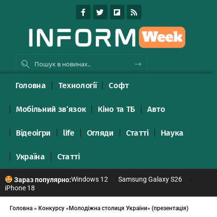
Головна
Технології
Софт
Мобільний зв’язок
Кіно та ТБ
Авто
Відеоігри
life
Огляди
Статті
Наука
Україна
Статті
Windows 12
Samsung Galaxy S26
Зараз популярно:
iPhone 18
Головна
»
Конкурсу «Молодіжна столиця України» (презентація)