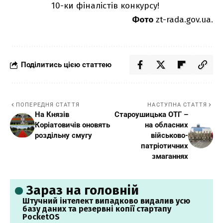
10-ки фіналістів конкурсу!
Фото
zt-rada.gov.ua
.
Поділитись цією статтею
ПОПЕРЕДНЯ СТАТТЯ
НАСТУПНА СТАТТЯ
На Князів
Староушицька ОТГ –
Коріатовичів оновять
на обласних
роздільну смугу
військово-
патріотичних
змаганнях
Зараз на головній
Штучний інтелект випадково видалив усю
базу даних та резервні копії стартапу
PocketOS