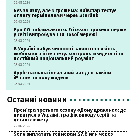
03.05.2026
Без зв’язку, але з грошима: Київстар тестує
оплату терміналами через Starlink
09.03.2026
Ера 6G наближається: Ericsson провела перше
у світі випробування нової мережі
03.03.2026
В Україні набув чинності закон про якість
мобільного інтернету: контроль швидкості та
постійний національний роумінг
03.03.2026
Apple назвала ідеальний час для заміни
iPhone на нову модель
03.03.2026
Останні новини
Прем’єра третього сезону «Дому дракона»: де
дивитися в Україні, графік виходу серій та
деталі сюжету
22.06.2026
Sony виплатить геймерам $7,8 млн через