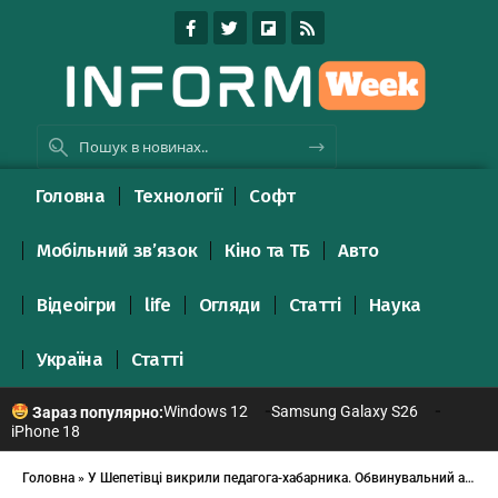
Головна
Технології
Софт
Мобільний зв’язок
Кіно та ТБ
Авто
Відеоігри
life
Огляди
Статті
Наука
Україна
Статті
Windows 12
Samsung Galaxy S26
Зараз популярно:
iPhone 18
Головна
»
У Шепетівці викрили педагога-хабарника. Обвинувальний акт уже направлено до суду