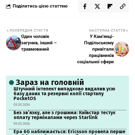
Поділитись цією статтею
ПОПЕРЕДНЯ СТАТТЯ
НАСТУПНА СТАТТЯ
Один чоловік
У Кам’янці-
загунив, інший –
Подільському
травмований
привітали
працівників
соціальної сфери
Зараз на головній
Штучний інтелект випадково видалив усю
базу даних та резервні копії стартапу
PocketOS
03.05.2026
Без зв’язку, але з грошима: Київстар тестує
оплату терміналами через Starlink
09.03.2026
Ера 6G наближається: Ericsson провела перше