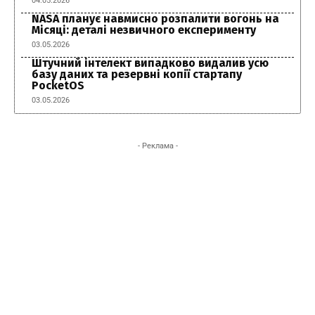
04.05.2026
NASA планує навмисно розпалити вогонь на
Місяці: деталі незвичного експерименту
03.05.2026
Штучний інтелект випадково видалив усю
базу даних та резервні копії стартапу
PocketOS
03.05.2026
- Реклама -