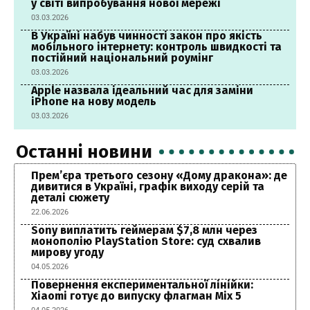
у світі випробування нової мережі
03.03.2026
В Україні набув чинності закон про якість
мобільного інтернету: контроль швидкості та
постійний національний роумінг
03.03.2026
Apple назвала ідеальний час для заміни
iPhone на нову модель
03.03.2026
Останні новини
Прем’єра третього сезону «Дому дракона»: де
дивитися в Україні, графік виходу серій та
деталі сюжету
22.06.2026
Sony виплатить геймерам $7,8 млн через
монополію PlayStation Store: суд схвалив
мирову угоду
04.05.2026
Повернення експериментальної лінійки:
Xiaomi готує до випуску флагман Mix 5