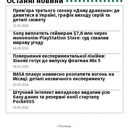
Останні новини
Прем’єра третього сезону «Дому дракона»: де
дивитися в Україні, графік виходу серій та
деталі сюжету
22.06.2026
Sony виплатить геймерам $7,8 млн через
монополію PlayStation Store: суд схвалив
мирову угоду
04.05.2026
Повернення експериментальної лінійки:
Xiaomi готує до випуску флагман Mix 5
04.05.2026
NASA планує навмисно розпалити вогонь на
Місяці: деталі незвичного експерименту
03.05.2026
Штучний інтелект випадково видалив усю
базу даних та резервні копії стартапу
PocketOS
03.05.2026
- Реклама -