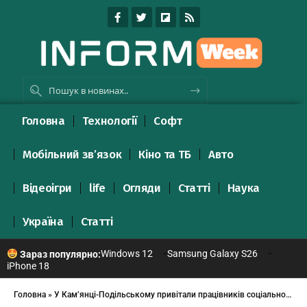
Головна
Технології
Софт
Мобільний зв’язок
Кіно та ТБ
Авто
Відеоігри
life
Огляди
Статті
Наука
Україна
Статті
Windows 12
Samsung Galaxy S26
Зараз популярно:
iPhone 18
Головна
»
У Кам’янці-Подільському привітали працівників соціальної сфери