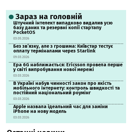
Зараз на головній
Штучний інтелект випадково видалив усю
базу даних та резервні копії стартапу
PocketOS
03.05.2026
Без зв’язку, але з грошима: Київстар тестує
оплату терміналами через Starlink
09.03.2026
Ера 6G наближається: Ericsson провела перше
у світі випробування нової мережі
03.03.2026
В Україні набув чинності закон про якість
мобільного інтернету: контроль швидкості та
постійний національний роумінг
03.03.2026
Apple назвала ідеальний час для заміни
iPhone на нову модель
03.03.2026