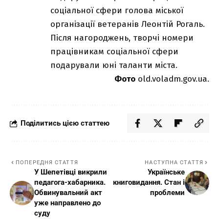
соціальної сфери голова міської
організації ветеранів Леонтій Рогаль.
Після нагороджень, творчі номери
працівникам соціальної сфери
подарували юні таланти міста.
Фото
old.voladm.gov.ua.
Поділитись цією статтею
ПОПЕРЕДНЯ СТАТТЯ
НАСТУПНА СТАТТЯ
У Шепетівці викрили
Українське
педагога-хабарника.
книговидання. Стан і
Обвинувальний акт
проблеми
уже направлено до
суду