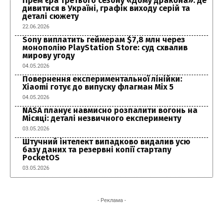
Прем’єра третього сезону «Дому дракона»: де
дивитися в Україні, графік виходу серій та
деталі сюжету
22.06.2026
Sony виплатить геймерам $7,8 млн через
монополію PlayStation Store: суд схвалив
мирову угоду
04.05.2026
Повернення експериментальної лінійки:
Xiaomi готує до випуску флагман Mix 5
04.05.2026
NASA планує навмисно розпалити вогонь на
Місяці: деталі незвичного експерименту
03.05.2026
Штучний інтелект випадково видалив усю
базу даних та резервні копії стартапу
PocketOS
03.05.2026
- Реклама -