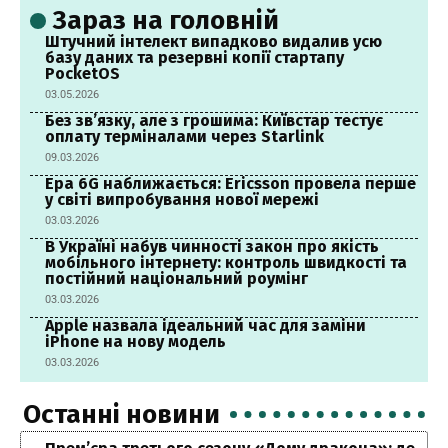
Зараз на головній
Штучний інтелект випадково видалив усю
базу даних та резервні копії стартапу
PocketOS
03.05.2026
Без зв’язку, але з грошима: Київстар тестує
оплату терміналами через Starlink
09.03.2026
Ера 6G наближається: Ericsson провела перше
у світі випробування нової мережі
03.03.2026
В Україні набув чинності закон про якість
мобільного інтернету: контроль швидкості та
постійний національний роумінг
03.03.2026
Apple назвала ідеальний час для заміни
iPhone на нову модель
03.03.2026
Останні новини