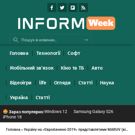
Головна
Технології
Софт
Мобільний зв’язок
Кіно та ТБ
Авто
Відеоігри
life
Огляди
Статті
Наука
Україна
Статті
Windows 12
Samsung Galaxy S26
Зараз популярно:
iPhone 18
Головна
»
Україну на «Євробаченні-2019» представлятиме MARUV (відео)