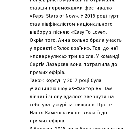
ставши переможцями фестивалю
«Pepsi Stars of Now». У 2016 році гурт
став півфіналістом національного
відбору з піснею «Easy To Love».
Окрім того, Анна сольно брала участь
у проекті «Голос країни». Тоді до неї
«повернулись» три крісла. У команді
Сергія Лазарєва вона потрапила до
прямих ефірів.
Також Корсун у 2017 році була
учасницею шоу «Х-Фактор 8». Там
дівчині знову вдалося звернути на
себе увагу журі та глядачів. Проте
Настя Каменських не взяла її до
прямих ефірів.
З березня 2018 року Анна виступає під