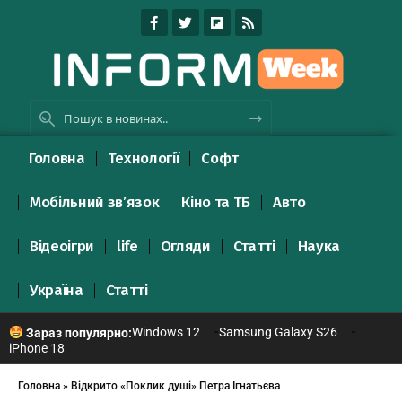
Головна
Технології
Софт
Мобільний зв’язок
Кіно та ТБ
Авто
Відеоігри
life
Огляди
Статті
Наука
Україна
Статті
Windows 12
Samsung Galaxy S26
Зараз популярно:
iPhone 18
Головна
»
Відкрито «Поклик душі» Петра Ігнатьєва