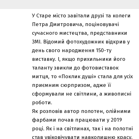
У Старе місто завітали друзі та колеги
Петра Дмитровича, поціновувачі
сучасного мистецтва, представники
ЗМІ. Відомий фотохудожник відкрив у
день свого народження 150-ту
виставку. І, якщо прихильники його
таланту звикли до фотовиставок
митця, то «Поклик душі» стала для усіх
приємним сюрпризом, адже її
сформували не світлини, а живописні
роботи.
Як розповів автор полотен, олійними
фарбами почав працювати у 2019
році. Як і на світлинах, так і на полотні
став увіковічувати навколишню красу.