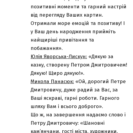
позитивні моменти та гарний настрій
від перегляду Ваших картин.
Отримали море емоцій та позитиву! І
у Ваш день народження прийміть
найщиріші привітання та
побажання».
Юлія Яворська-Лискун:
«Дякую за
казку, створену Петром Дмитровичем!
Дякую! Щиро дякую!».
Микола Панасюк:
«Ой, дорогий Петре
Дмитровичу, дуже радий за Вас, за
Ваші яскраві, гарні роботи. Гарного
шляху Вам і всього доброго».
Що ж, на завершення надаємо слово і
Петру Дмитровичу: «Шановні
кам’янчани, гості міста, художники,