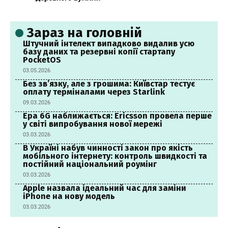
Зараз на головній
Штучний інтелект випадково видалив усю
базу даних та резервні копії стартапу
PocketOS
03.05.2026
Без зв’язку, але з грошима: Київстар тестує
оплату терміналами через Starlink
09.03.2026
Ера 6G наближається: Ericsson провела перше
у світі випробування нової мережі
03.03.2026
В Україні набув чинності закон про якість
мобільного інтернету: контроль швидкості та
постійний національний роумінг
03.03.2026
Apple назвала ідеальний час для заміни
iPhone на нову модель
03.03.2026