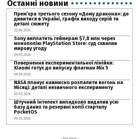
Останні новини
Прем’єра третього сезону «Дому дракона»: де
дивитися в Україні, графік виходу серій та
деталі сюжету
22.06.2026
Sony виплатить геймерам $7,8 млн через
монополію PlayStation Store: суд схвалив
мирову угоду
04.05.2026
Повернення експериментальної лінійки:
Xiaomi готує до випуску флагман Mix 5
04.05.2026
NASA планує навмисно розпалити вогонь на
Місяці: деталі незвичного експерименту
03.05.2026
Штучний інтелект випадково видалив усю
базу даних та резервні копії стартапу
PocketOS
03.05.2026
- Реклама -