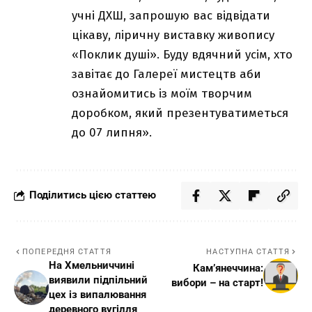
учні ДХШ, запрошую вас відвідати
цікаву, ліричну виставку живопису
«Поклик душі». Буду вдячний усім, хто
завітає до Галереї мистецтв аби
ознайомитись із моїм творчим
доробком, який презентуватиметься
до 07 липня».
Поділитись цією статтею
ПОПЕРЕДНЯ СТАТТЯ
НАСТУПНА СТАТТЯ
На Хмельниччині
Кам’янеччина:
виявили підпільний
вибори – на старт!
цех із випалювання
деревного вугілля