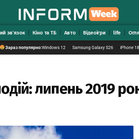
ий зв’язок
Кіно та ТБ
Авто
Відеоігри
life
Огл
Windows 12
Samsung Galaxy S26
iPhone 1
Зараз популярно:
одій: липень 2019 ро