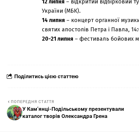
12 липня
– відкритий відбірковий ту
України (МБК).
14 липня
– концерт органної музик
святих апостолів Петра і Павла, 14:
20-21 липня
– фестиваль бойових ми
Поділитись цією статтею
ПОПЕРЕДНЯ СТАТТЯ
У Кам’янці-Подільському презентували
каталог творів Олександра Грена