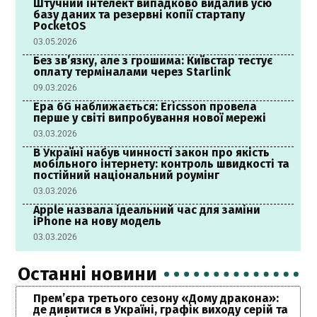
Штучний інтелект випадково видалив усю
базу даних та резервні копії стартапу
PocketOS
03.05.2026
Без зв’язку, але з грошима: Київстар тестує
оплату терміналами через Starlink
09.03.2026
Ера 6G наближається: Ericsson провела
перше у світі випробування нової мережі
03.03.2026
В Україні набув чинності закон про якість
мобільного інтернету: контроль швидкості та
постійний національний роумінг
03.03.2026
Apple назвала ідеальний час для заміни
iPhone на нову модель
03.03.2026
Останні новини
Прем’єра третього сезону «Дому дракона»:
де дивитися в Україні, графік виходу серій та