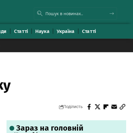
яди
Статті
Наука
Україна
Статті
8
ку
Поділисть
Зараз на головній