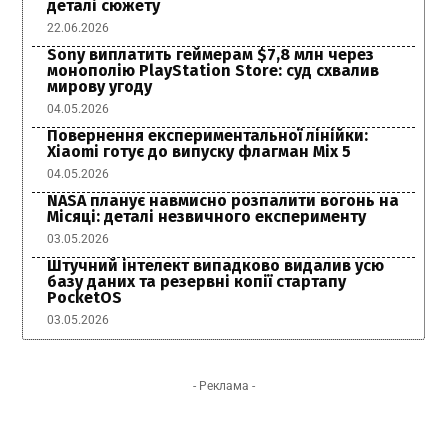
деталі сюжету
22.06.2026
Sony виплатить геймерам $7,8 млн через
монополію PlayStation Store: суд схвалив
мирову угоду
04.05.2026
Повернення експериментальної лінійки:
Xiaomi готує до випуску флагман Mix 5
04.05.2026
NASA планує навмисно розпалити вогонь на
Місяці: деталі незвичного експерименту
03.05.2026
Штучний інтелект випадково видалив усю
базу даних та резервні копії стартапу
PocketOS
03.05.2026
- Реклама -