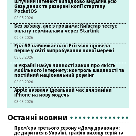
Штучний інтелект випадково видалив усю
базу даних та резервні копії стартапу
PocketOS
03.05.2026
Без зв’язку, але з грошима: Київстар тестує
оплату терміналами через Starlink
09.03.2026
Ера 6G наближається: Ericsson провела
перше у світі випробування нової мережі
03.03.2026
В Україні набув чинності закон про якість
мобільного інтернету: контроль швидкості та
постійний національний роумінг
03.03.2026
Apple назвала ідеальний час для заміни
iPhone на нову модель
03.03.2026
Останні новини
Прем’єра третього сезону «Дому дракона»:
де дивитися в Україні, графік виходу серій та