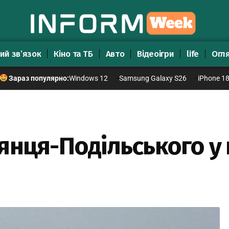
ий зв’язок
Кіно та ТБ
Авто
Відеоігри
life
Огл
Windows 12
Samsung Galaxy S26
iPhone 1
Зараз популярно:
янця-Подільського у 