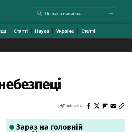
яди
Статті
Наука
Україна
Статті
8
небезпеці
Поділисть
Зараз на головній