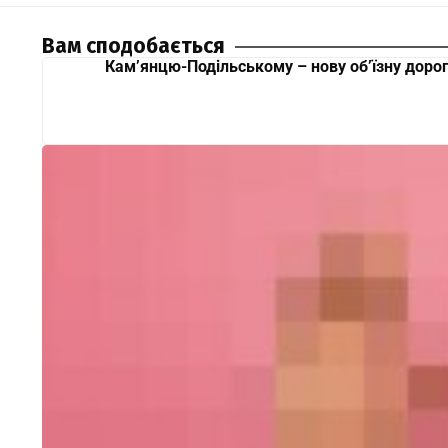
Вам сподобається
Кам’янцю-Подільському – нову об’їзну доро