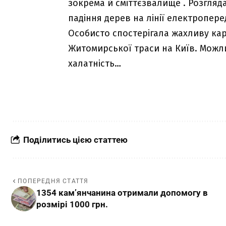
зокрема й сміттєзвалище . Розгляда
падіння дерев на лінії електропере
Особисто спостерігала жахливу ка
Житомирської траси на Київ. Можли
халатність…
Поділитись цією статтею
ПОПЕРЕДНЯ СТАТТЯ
1354 кам’янчанина отримали допомогу в
розмірі 1000 грн.