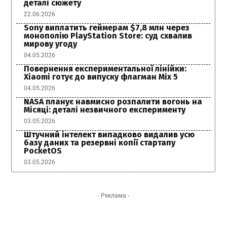
деталі сюжету
22.06.2026
Sony виплатить геймерам $7,8 млн через
монополію PlayStation Store: суд схвалив
мирову угоду
04.05.2026
Повернення експериментальної лінійки:
Xiaomi готує до випуску флагман Mix 5
04.05.2026
NASA планує навмисно розпалити вогонь на
Місяці: деталі незвичного експерименту
03.05.2026
Штучний інтелект випадково видалив усю
базу даних та резервні копії стартапу
PocketOS
03.05.2026
- Реклама -