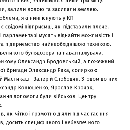
оного півня, залишилося лише три місця
ки, залили водою та засипали землею.
облеми, які нині існують у КП
є свідомі підприємці, які підставили плече.
ві парламентарі мусять віднайти можливість і
ста підприємство найнеобхіднішою технікою.
великого бульдозера та навантажувача.
конкому Олександр Бродовський, а пожежний
ної бригади Олександр Река, соляркою
й Мастикаш і Валерій Слободян. Згодом до них
ксандр Конюшенко, Ярослав Крочак,
ання допомоги були військові Центру
.
які чітко і грамотно діяли під час гасіння
ів, досить специфічного і небезпечного