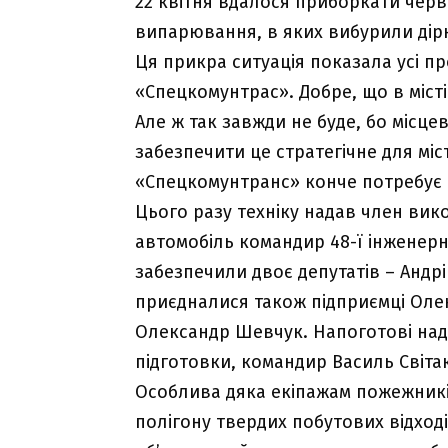
22 квітня вдалося приборкати черв
випарювання, в яких вибурили дір
Ця
прикра ситуація
показала усі пр
«Спецкомунтрас». Добре, що в місті 
Але ж так завжди не буде, бо місце
забезпечити це стратегічне для мі
«Спецкомунтранс» конче потребує 
Цього разу техніку надав член ви
автомобіль командир 48-ї інженер
забезпечили двоє депутатів – Андрі
приєдналися також підприємці Оле
Олександр Шевчук. Напоготові над
підготовки, командир Василь Світак
Особлива дяка екіпажам пожежників, 
полігону твердих побутових відход