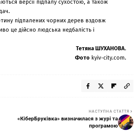
ються версії підпалу сухостою, а також
дач.
ртину підпалених чорних дерев вздовж
во це дійсно людська недбалість і
Тетяна ШУХАНОВА
.
Фото
kyiv-city.com.
НАСТУПНА СТАТТЯ
«КіберБруківка» визначилася з журі та
програмою