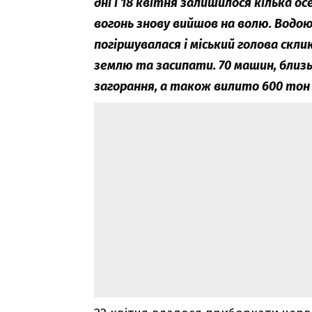
дні і 18 квітня залишилося кілька осе
вогонь знову вийшов на волю. Водою,
погіршувалася і міський голова скли
землю та засипати. 70 машин, близь
загорання, а також вилито 600 тон 