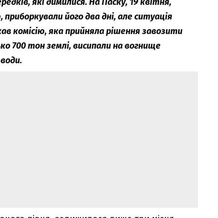
редків, які димилися. На Паску, 19 квітня,
 приборкували його два дні, але ситуація
кав комісію, яка прийняла рішення завозити
ко 700 тон землі, висипали на вогнище
води.