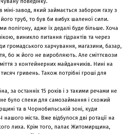
ачувану поведінку.
 міні-завод, який займається забором газу з
 його труб, то був би вибух шаленої сили.
и полігону, адже їх дедалі буде більше. Хоча
нікою, виникло питання гідрантів та через
и громадського харчування, магазини, базар,
тя, бо ж його не виробляють. Але сміттєвози
міття з контейнерних майданчиків. Нині на
 тисяч гривень. Також потрібні гроші для
, за останніх 15 років і з такими речами не
не було спеки для самозаймання і схожий
щині та в Чорнобильській зоні, куди
нашого міста. Вже відбулося дві ротації на
ого лиха. Крім того, палає Житомирщина,