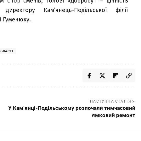
м спортсменів, голові «Добробут – цінність
директору Кам’янець-Подільської філії
і Гуменюку.
ОБЛАСТІ
НАСТУПНА СТАТТЯ
У Кам’янці-Подільському розпочали тимчасовий
ямковий ремонт