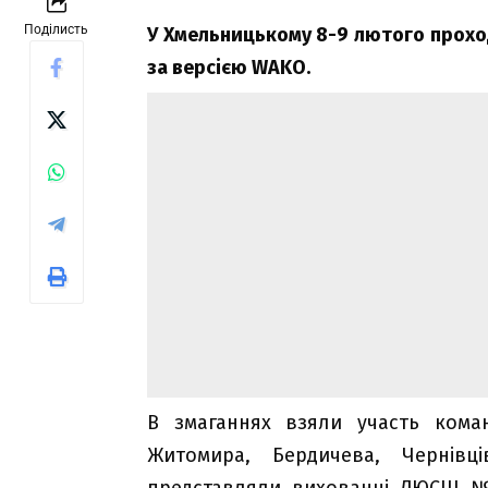
Поділисть
У Хмельницькому 8-9 лютого проход
за версією WAKO.
В змаганнях взяли участь коман
Житомира, Бердичева, Чернівці
представляли вихованці ДЮСШ №