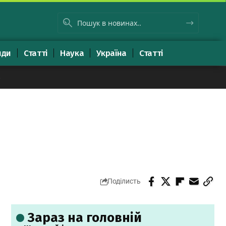
яди
Статті
Наука
Україна
Статті
8
Поділисть
Зараз на головній