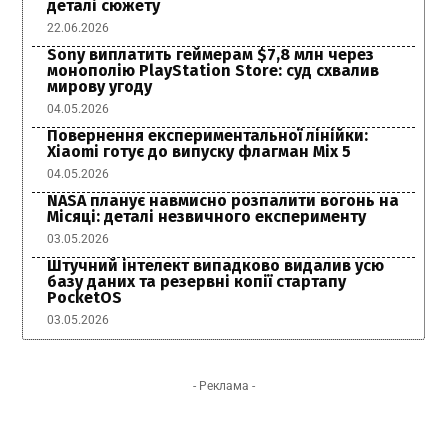
деталі сюжету
22.06.2026
Sony виплатить геймерам $7,8 млн через
монополію PlayStation Store: суд схвалив
мирову угоду
04.05.2026
Повернення експериментальної лінійки:
Xiaomi готує до випуску флагман Mix 5
04.05.2026
NASA планує навмисно розпалити вогонь на
Місяці: деталі незвичного експерименту
03.05.2026
Штучний інтелект випадково видалив усю
базу даних та резервні копії стартапу
PocketOS
03.05.2026
- Реклама -