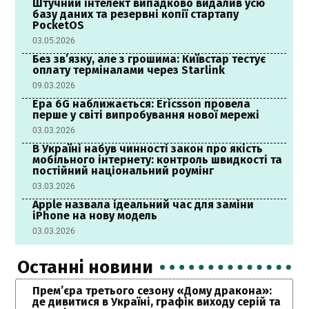
Штучний інтелект випадково видалив усю
базу даних та резервні копії стартапу
PocketOS
03.05.2026
Без зв’язку, але з грошима: Київстар тестує
оплату терміналами через Starlink
09.03.2026
Ера 6G наближається: Ericsson провела
перше у світі випробування нової мережі
03.03.2026
В Україні набув чинності закон про якість
мобільного інтернету: контроль швидкості та
постійний національний роумінг
03.03.2026
Apple назвала ідеальний час для заміни
iPhone на нову модель
03.03.2026
Останні новини
Прем’єра третього сезону «Дому дракона»:
де дивитися в Україні, графік виходу серій та