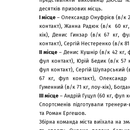
десятків призових місць.
І місце
– Олександр Онуфрієв (в/к 28
контакт), Жанна Радюк (в/к 60 кг, 
кік), Денис Гинзар (в/к 67 кг, ф
контакт), Сергій Нестеренко (в/к 81
ІІ місце
– Денис Кушнір (в/к 42 кг, 
фул контакт), Юрій Бедик (в/к 57 к
фул контакт), Сергій Шупарський (
67 кг, фул контакт), Олександр 
Гуменний (в/к 71 кг, лоу-кік), Богд
ІІІ місце
– Андрій Гуцул (60 кг, фул к
Спортсменів підготували тренери-
та Роман Ергешов.
Збірна команда міста виїхала на зма