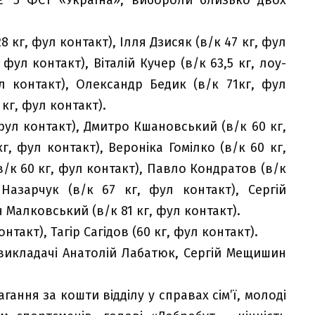
 кг, фул контакт), Ілля Дзисяк (в/к 47 кг, фул
фул контакт), Віталій Кучер (в/к 63,5 кг, лоу-
ул контакт), Олександр Бедик (в/к 71кг, фул
 кг, фул контакт).
фул контакт), Дмитро Кшановський (в/к 60 кг,
г, фул контакт), Вероніка Гомілко (в/к 60 кг,
в/к 60 кг, фул контакт), Павло Кондратов (в/к
Назарчук (в/к 67 кг, фул контакт), Сергій
ан Малковський (в/к 81 кг, фул контакт).
онтакт), Тагір Сагідов (60 кг, фул контакт).
викладачі Анатолій Лабатюк, Сергій Мещишин
гання за кошти відділу у справах сім’ї, молоді