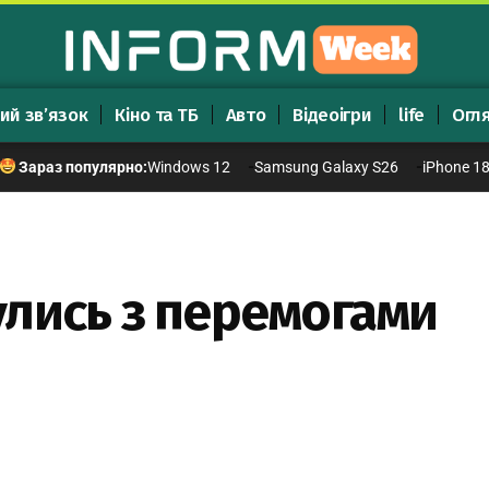
ий зв’язок
Кіно та ТБ
Авто
Відеоігри
life
Огл
Windows 12
Samsung Galaxy S26
iPhone 1
Зараз популярно:
лись з перемогами