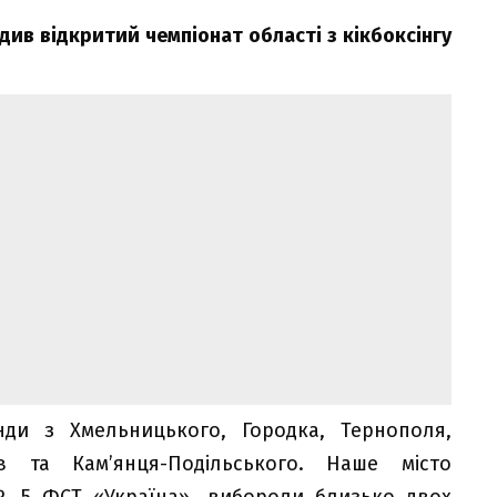
ив відкритий чемпіонат області з кікбоксінгу
ди з Хмельницького, Городка, Тернополя,
в та Кам’янця-Подільського. Наше місто
 5 ФСТ «Україна», вибороли близько двох