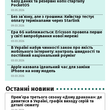
базу даних та резервні копії стартапу
PocketOS
03.05.2026
Без зв’язку, але з грошима: Київстар тестує
оплату терміналами через Starlink
09.03.2026
Ера 6G наближається: Ericsson провела перше
у світі випробування нової мережі
03.03.2026
В Україні набув чинності закон про якість
мобільного інтернету: контроль швидкості та
постійний національний роумінг
03.03.2026
Apple назвала ідеальний час для заміни
iPhone на нову модель
03.03.2026
Останні новини
Прем’єра третього сезону «Дому дракона»: де
дивитися в Україні, графік виходу серій та
деталі сюжету