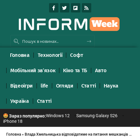
Головна
Технології
Софт
Мобільний зв’язок
Кіно та ТБ
Авто
Відеоігри
life
Огляди
Статті
Наука
Україна
Статті
Windows 12
Samsung Galaxy S26
Зараз популярно:
iPhone 18
Головна
»
Влада Хмельницька відповідатиме на питання мешканців по телефону