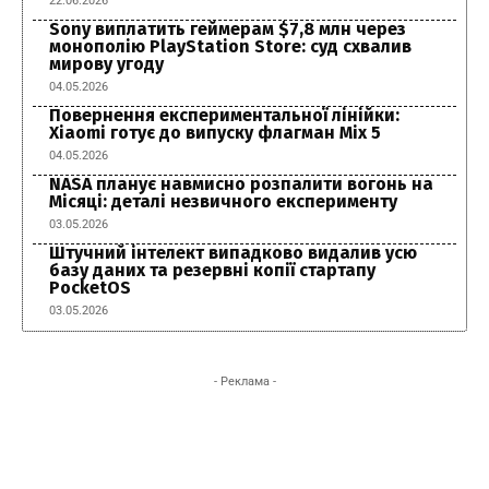
22.06.2026
Sony виплатить геймерам $7,8 млн через
монополію PlayStation Store: суд схвалив
мирову угоду
04.05.2026
Повернення експериментальної лінійки:
Xiaomi готує до випуску флагман Mix 5
04.05.2026
NASA планує навмисно розпалити вогонь на
Місяці: деталі незвичного експерименту
03.05.2026
Штучний інтелект випадково видалив усю
базу даних та резервні копії стартапу
PocketOS
03.05.2026
- Реклама -