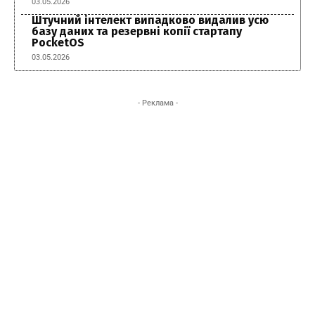
03.05.2026
Штучний інтелект випадково видалив усю
базу даних та резервні копії стартапу
PocketOS
03.05.2026
- Реклама -