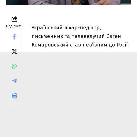
Поділисть
Український лікар-педіатр,
письменник та телеведучий Євген
Комаровський став нев’їзним до Росії.