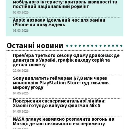
мобільного інтернету: контроль швидкості та
постійний національний роумінг
03.03.2026
Apple назвала ідеальний час для заміни
iPhone на нову модель
03.03.2026
Останні новини
Прем’єра третього сезону «Дому дракона»: де
дивитися в Україні, графік виходу серій та
деталі сюжету
22.06.2026
Sony виплатить геймерам $7,8 млн через
монополію PlayStation Store: суд схвалив
мирову угоду
04.05.2026
Повернення експериментальної лінійки:
Xiaomi готує до випуску флагман Mix 5
04.05.2026
NASA планує навмисно розпалити вогонь на
Місяці: деталі незвичного експерименту