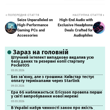
ПОПЕРЕДНЯ СТАТТЯ
НАСТУПНА СТАТТЯ
Seize Unparalleled on
High-End Audio with
High-Performance
Exclusive Headphone
Gaming PCs and
Deals Crafted for
Accessories
Audiophiles
Зараз на головній
Штучний інтелект випадково видалив усю
базу даних та резервні копії стартапу
PocketOS
03.05.2026
Без зв’язку, але з грошима: Київстар тестує
оплату терміналами через Starlink
09.03.2026
Ера 6G наближається: Ericsson провела перше
у світі випробування нової мережі
03.03.2026
В Україні набув чинності закон про якість