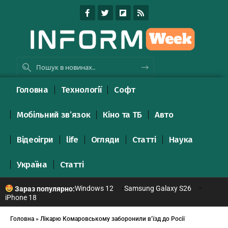
Головна
Технології
Софт
Мобільний зв’язок
Кіно та ТБ
Авто
Відеоігри
life
Огляди
Статті
Наука
Україна
Статті
Windows 12
Samsung Galaxy S26
Зараз популярно:
iPhone 18
Головна
»
Лікарю Комаровському заборонили в’їзд до Росії