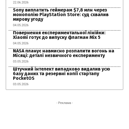
22.06.2026
Sony виплатить геймерам $7,8 млн через
монополію PlayStation Store: суд схвалив
мирову угоду
04.05.2026
Повернення експериментальної лінійки:
Xiaomi готує до випуску флагман Mix 5
04.05.2026
NASA планує навмисно розпалити вогонь на
Місяці: деталі незвичного експерименту
03.05.2026
Штучний інтелект випадково видалив усю
базу даних та резервні копії стартапу
PocketOS
03.05.2026
- Реклама -