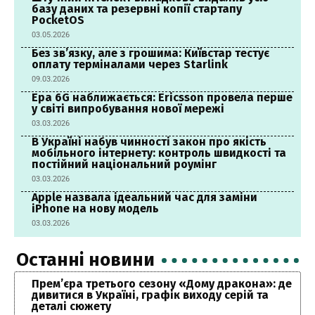
базу даних та резервні копії стартапу
PocketOS
03.05.2026
Без зв’язку, але з грошима: Київстар тестує
оплату терміналами через Starlink
09.03.2026
Ера 6G наближається: Ericsson провела перше
у світі випробування нової мережі
03.03.2026
В Україні набув чинності закон про якість
мобільного інтернету: контроль швидкості та
постійний національний роумінг
03.03.2026
Apple назвала ідеальний час для заміни
iPhone на нову модель
03.03.2026
Останні новини
Прем’єра третього сезону «Дому дракона»: де
дивитися в Україні, графік виходу серій та
деталі сюжету