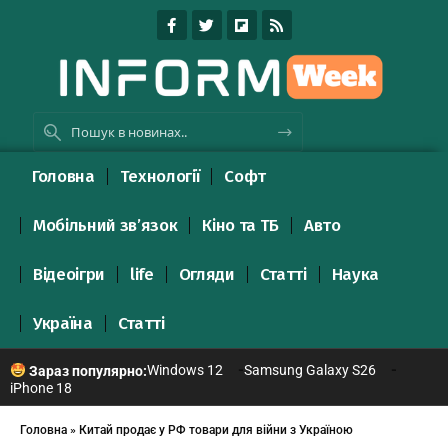
Головна
Технології
Софт
Мобільний зв’язок
Кіно та ТБ
Авто
Відеоігри
life
Огляди
Статті
Наука
Україна
Статті
Windows 12
Samsung Galaxy S26
Зараз популярно:
iPhone 18
Головна
»
Китай продає у РФ товари для війни з Україною