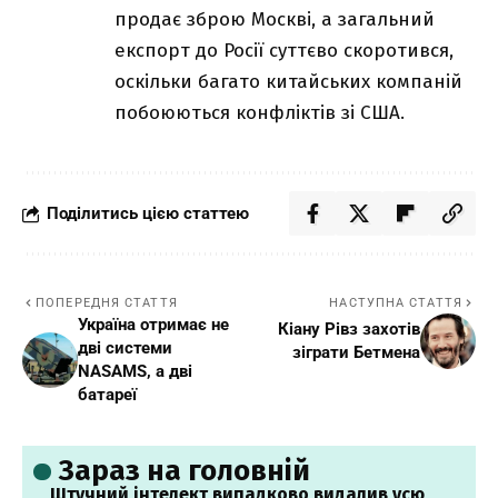
продає зброю Москві, а загальний
експорт до Росії суттєво скоротився,
оскільки багато китайських компаній
побоюються конфліктів зі США.
Поділитись цією статтею
ПОПЕРЕДНЯ СТАТТЯ
НАСТУПНА СТАТТЯ
Україна отримає не
Кіану Рівз захотів
дві системи
зіграти Бетмена
NASAMS, а дві
батареї
Зараз на головній
Штучний інтелект випадково видалив усю