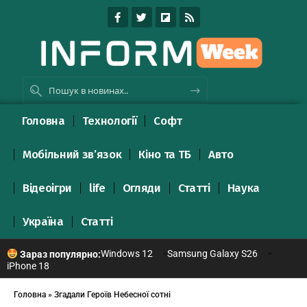
Головна
Технології
Софт
Мобільний зв’язок
Кіно та ТБ
Авто
Відеоігри
life
Огляди
Статті
Наука
Україна
Статті
Windows 12
Samsung Galaxy S26
Зараз популярно:
iPhone 18
Головна
»
Згадали Героїв Небесної сотні