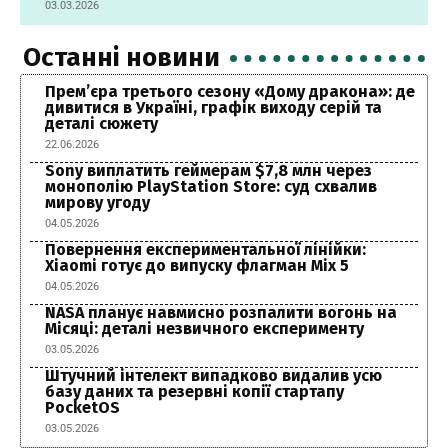
03.03.2026
Останні новини
Прем’єра третього сезону «Дому дракона»: де
дивитися в Україні, графік виходу серій та
деталі сюжету
22.06.2026
Sony виплатить геймерам $7,8 млн через
монополію PlayStation Store: суд схвалив
мирову угоду
04.05.2026
Повернення експериментальної лінійки:
Xiaomi готує до випуску флагман Mix 5
04.05.2026
NASA планує навмисно розпалити вогонь на
Місяці: деталі незвичного експерименту
03.05.2026
Штучний інтелект випадково видалив усю
базу даних та резервні копії стартапу
PocketOS
03.05.2026