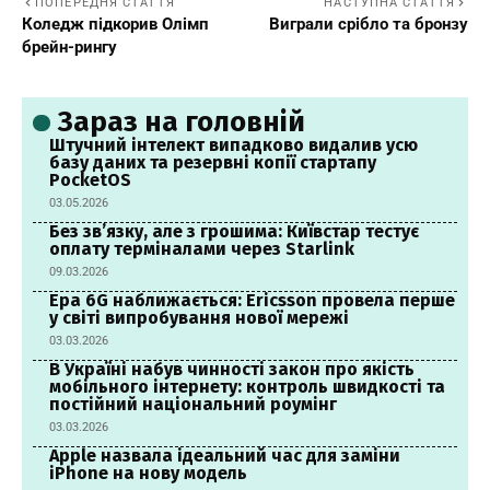
ПОПЕРЕДНЯ СТАТТЯ
НАСТУПНА СТАТТЯ
Коледж підкорив Олімп
Виграли срібло та бронзу
брейн-рингу
Зараз на головній
Штучний інтелект випадково видалив усю
базу даних та резервні копії стартапу
PocketOS
03.05.2026
Без зв’язку, але з грошима: Київстар тестує
оплату терміналами через Starlink
09.03.2026
Ера 6G наближається: Ericsson провела перше
у світі випробування нової мережі
03.03.2026
В Україні набув чинності закон про якість
мобільного інтернету: контроль швидкості та
постійний національний роумінг
03.03.2026
Apple назвала ідеальний час для заміни
iPhone на нову модель