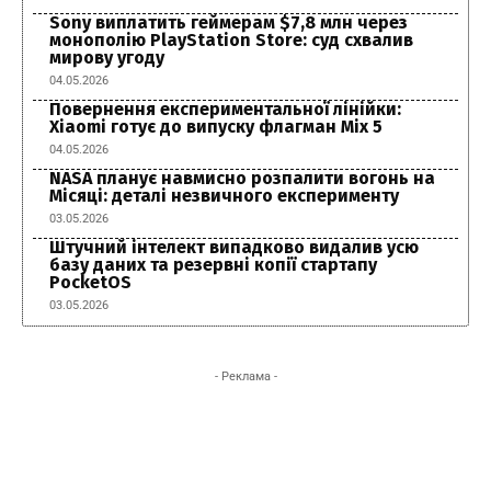
Sony виплатить геймерам $7,8 млн через
монополію PlayStation Store: суд схвалив
мирову угоду
04.05.2026
Повернення експериментальної лінійки:
Xiaomi готує до випуску флагман Mix 5
04.05.2026
NASA планує навмисно розпалити вогонь на
Місяці: деталі незвичного експерименту
03.05.2026
Штучний інтелект випадково видалив усю
базу даних та резервні копії стартапу
PocketOS
03.05.2026
- Реклама -