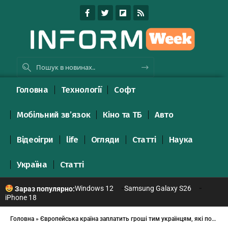
Головна
Технології
Софт
Мобільний зв’язок
Кіно та ТБ
Авто
Відеоігри
life
Огляди
Статті
Наука
Україна
Статті
Windows 12
Samsung Galaxy S26
Зараз популярно:
iPhone 18
Головна
»
Європейська країна заплатить гроші тим українцям, які повертатимуться на Батьківщину