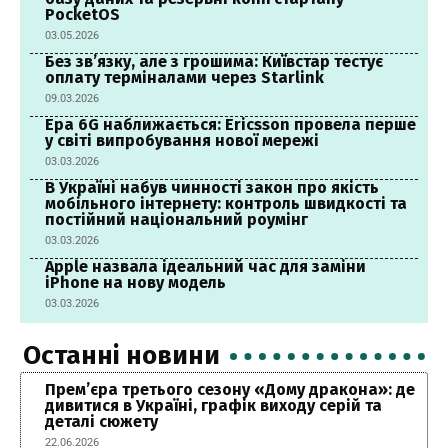
PocketOS
03.05.2026
Без зв’язку, але з грошима: Київстар тестує
оплату терміналами через Starlink
09.03.2026
Ера 6G наближається: Ericsson провела перше
у світі випробування нової мережі
03.03.2026
В Україні набув чинності закон про якість
мобільного інтернету: контроль швидкості та
постійний національний роумінг
03.03.2026
Apple назвала ідеальний час для заміни
iPhone на нову модель
03.03.2026
Останні новини
Прем’єра третього сезону «Дому дракона»: де
дивитися в Україні, графік виходу серій та
деталі сюжету
22.06.2026