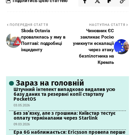
Поділитись цією статтею
ПОПЕРЕДНЯ СТАТТЯ
НАСТУПНА СТАТТЯ
Skoda Octavia
Чиновник ЄС
провалилась у яму в
закликає Росію
Полтаві: подробиці
уникнути ескалації
інциденту
через атаку
безпілотника на
Кремль
Зараз на головній
Штучний інтелект випадково видалив усю
базу даних та резервні копії стартапу
PocketOS
03.05.2026
Без зв’язку, але з грошима: Київстар тестує
оплату терміналами через Starlink
09.03.2026
Ера 6G наближається: Ericsson провела перше