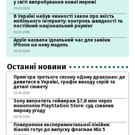
у світі випробування нової мережі
03.03.2026
В Україні набув чинності закон про якість
мобільного інтернету: контроль швидкості та
постійний національний роумінг
03.03.2026
Apple назвала ідеальний час для заміни
iPhone на нову модель
03.03.2026
Останні новини
Прем’єра третього сезону «Дому дракона»: де
дивитися в Україні, графік виходу серій та
деталі сюжету
22.06.2026
Sony виплатить геймерам $7,8 млн через
монополію PlayStation Store: суд схвалив
мирову угоду
04.05.2026
Повернення експериментальної лінійки:
Xiaomi готує до випуску флагман Mix 5