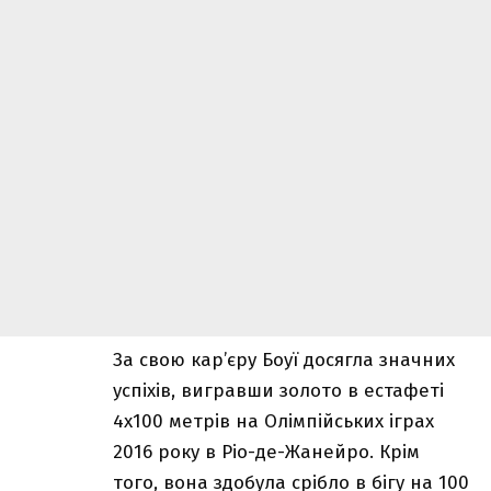
За свою кар’єру Боуї досягла значних
успіхів, вигравши золото в естафеті
4х100 метрів на Олімпійських іграх
2016 року в Ріо-де-Жанейро. Крім
того, вона здобула срібло в бігу на 100