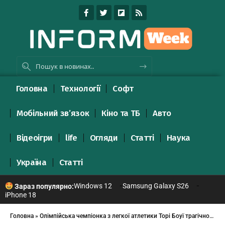
Головна
Технології
Софт
Мобільний зв’язок
Кіно та ТБ
Авто
Відеоігри
life
Огляди
Статті
Наука
Україна
Статті
Windows 12
Samsung Galaxy S26
Зараз популярно:
iPhone 18
Головна
»
Олімпійська чемпіонка з легкої атлетики Торі Боуї трагічно пішла з життя у 32 роки