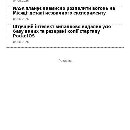
04.05.2026
NASA планує навмисно розпалити вогонь на
Місяці: деталі незвичного експерименту
03.05.2026
Штучний інтелект випадково видалив усю
базу даних та резервні копії стартапу
PocketOS
03.05.2026
- Реклама -