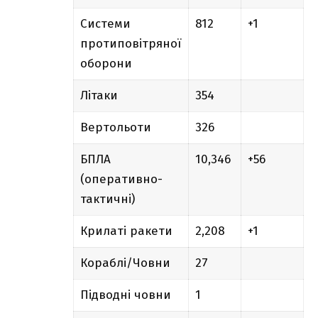
Системи
812
+1
протиповітряної
оборони
Літаки
354
Вертольоти
326
БПЛА
10,346
+56
(оперативно-
тактичні)
Крилаті ракети
2,208
+1
Кораблі/Човни
27
Підводні човни
1