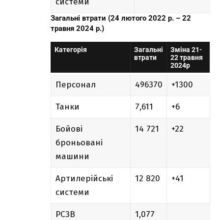
системи
Загальні втрати (24 лютого 2022 р. – 22
травня 2024 р.)
Категорія
Загальні
Зміна 21-
втрати
22 травня
2024р
Персонал
496370
+1300
Танки
7,611
+6
Бойові
14 721
+22
броньовані
машини
Артилерійські
12 820
+41
системи
РСЗВ
1,077