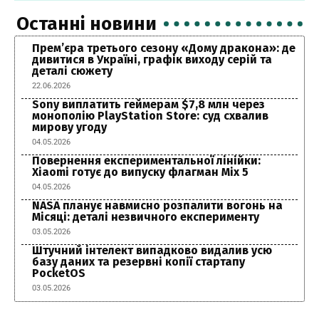
Останні новини
Прем’єра третього сезону «Дому дракона»: де
дивитися в Україні, графік виходу серій та
деталі сюжету
22.06.2026
Sony виплатить геймерам $7,8 млн через
монополію PlayStation Store: суд схвалив
мирову угоду
04.05.2026
Повернення експериментальної лінійки:
Xiaomi готує до випуску флагман Mix 5
04.05.2026
NASA планує навмисно розпалити вогонь на
Місяці: деталі незвичного експерименту
03.05.2026
Штучний інтелект випадково видалив усю
базу даних та резервні копії стартапу
PocketOS
03.05.2026