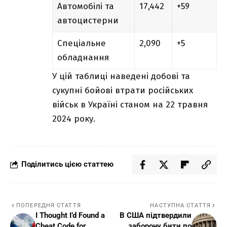
Автомобілі та
17,442
+59
автоцистерни
Спеціальне
2,090
+5
обладнання
У цій таблиці наведені добові та
сукупні бойові втрати російських
військ в Україні станом на 22 травня
2024 року.
Поділитись цією статтею
ПОПЕРЕДНЯ СТАТТЯ
НАСТУПНА СТАТТЯ
I Thought I’d Found a
В США підтвердили
Cheat Code for
заборону бити по