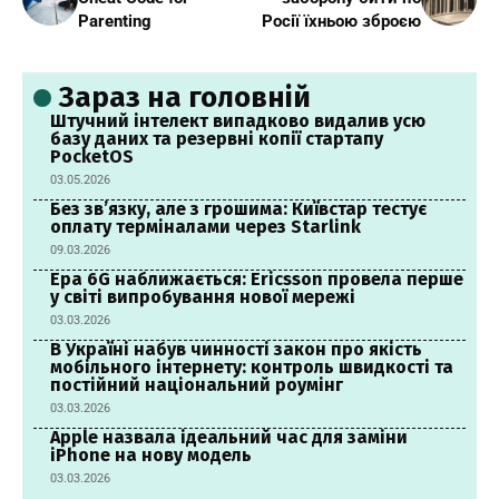
Parenting
Росії їхньою зброєю
Зараз на головній
Штучний інтелект випадково видалив усю
базу даних та резервні копії стартапу
PocketOS
03.05.2026
Без зв’язку, але з грошима: Київстар тестує
оплату терміналами через Starlink
09.03.2026
Ера 6G наближається: Ericsson провела перше
у світі випробування нової мережі
03.03.2026
В Україні набув чинності закон про якість
мобільного інтернету: контроль швидкості та
постійний національний роумінг
03.03.2026
Apple назвала ідеальний час для заміни
iPhone на нову модель
03.03.2026