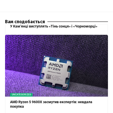
Вам сподобається
У Кам’янці виступлять «Тінь сонця» і «Чорноморці»
UNCATEGORIZED
AMD Ryzen 5 9600X засмутив експертів: невдала
покупка