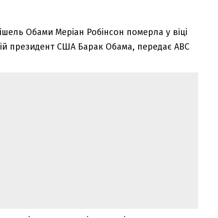
шель Обами Меріан Робінсон померла у віці
ій президент США Барак Обама, передає ABC