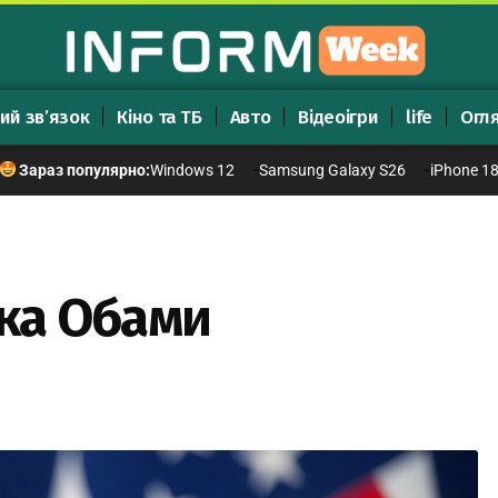
ий зв’язок
Кіно та ТБ
Авто
Відеоігри
life
Огл
Windows 12
Samsung Galaxy S26
iPhone 1
Зараз популярно:
ка Обами