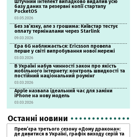
Штучний інтелект випадково видалив усю
базу даних та резервні копії стартапу
PocketOS
03.05.2026
Без зв’язку, але з грошима: Київстар тестує
оплату терміналами через Starlink
09.03.2026
Ера 6G наближається: Ericsson провела
перше у світі випробування нової мережі
03.03.2026
В Україні набув чинності закон про якість
мобільного інтернету: контроль швидкості та
постійний національний роумінг
03.03.2026
Apple назвала ідеальний час для заміни
iPhone на нову модель
03.03.2026
Останні новини
Прем’єра третього сезону «Дому дракона»:
де дивитися в Україні, графік виходу серій та