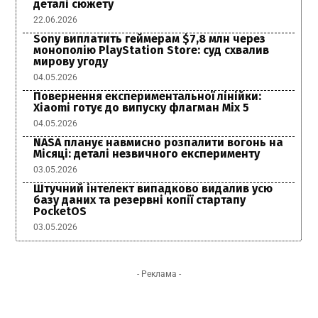
деталі сюжету
22.06.2026
Sony виплатить геймерам $7,8 млн через
монополію PlayStation Store: суд схвалив
мирову угоду
04.05.2026
Повернення експериментальної лінійки:
Xiaomi готує до випуску флагман Mix 5
04.05.2026
NASA планує навмисно розпалити вогонь на
Місяці: деталі незвичного експерименту
03.05.2026
Штучний інтелект випадково видалив усю
базу даних та резервні копії стартапу
PocketOS
03.05.2026
- Реклама -