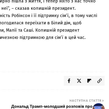
ирно пішла з життя, і тепер ніхто з нас точно
 неї”, – сказав колишній президент.
ть Робінсон і її підтримку сім’ї, в тому числі
 погодилася переїхати в Білий дім, щоб
и, Малії та Саші. Колишній президент
ичезною підтримкою для сім’ї в цей час.
НАСТУПНА СТАТТЯ
Дональд Трамп-молодший розповів про