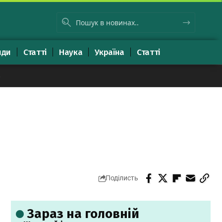
яди
Статті
Наука
Україна
Статті
8
Поділисть
Зараз на головній