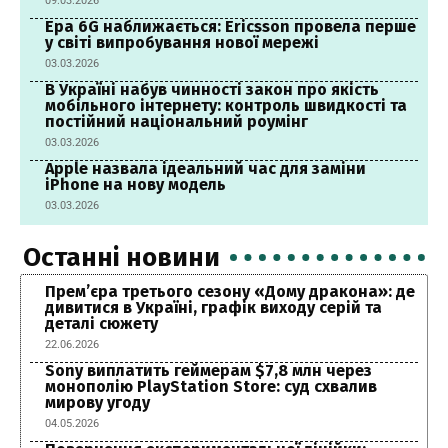
09.03.2026
Ера 6G наближається: Ericsson провела перше
у світі випробування нової мережі
03.03.2026
В Україні набув чинності закон про якість
мобільного інтернету: контроль швидкості та
постійний національний роумінг
03.03.2026
Apple назвала ідеальний час для заміни
iPhone на нову модель
03.03.2026
Останні новини
Прем’єра третього сезону «Дому дракона»: де
дивитися в Україні, графік виходу серій та
деталі сюжету
22.06.2026
Sony виплатить геймерам $7,8 млн через
монополію PlayStation Store: суд схвалив
мирову угоду
04.05.2026