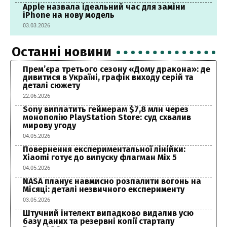
Apple назвала ідеальний час для заміни
iPhone на нову модель
03.03.2026
Останні новини
Прем’єра третього сезону «Дому дракона»: де
дивитися в Україні, графік виходу серій та
деталі сюжету
22.06.2026
Sony виплатить геймерам $7,8 млн через
монополію PlayStation Store: суд схвалив
мирову угоду
04.05.2026
Повернення експериментальної лінійки:
Xiaomi готує до випуску флагман Mix 5
04.05.2026
NASA планує навмисно розпалити вогонь на
Місяці: деталі незвичного експерименту
03.05.2026
Штучний інтелект випадково видалив усю
базу даних та резервні копії стартапу