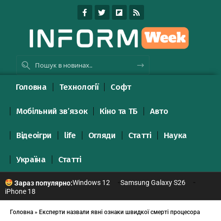
Головна
Технології
Софт
Мобільний зв’язок
Кіно та ТБ
Авто
Відеоігри
life
Огляди
Статті
Наука
Україна
Статті
Windows 12
Samsung Galaxy S26
Зараз популярно:
iPhone 18
Головна
»
Експерти назвали явні ознаки швидкої смерті процесора