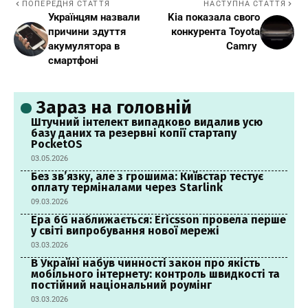
ПОПЕРЕДНЯ СТАТТЯ
НАСТУПНА СТАТТЯ
Українцям назвали
Kia показала свого
причини здуття
конкурента Toyota
акумулятора в
Camry
смартфоні
Зараз на головній
Штучний інтелект випадково видалив усю
базу даних та резервні копії стартапу
PocketOS
03.05.2026
Без зв’язку, але з грошима: Київстар тестує
оплату терміналами через Starlink
09.03.2026
Ера 6G наближається: Ericsson провела перше
у світі випробування нової мережі
03.03.2026
В Україні набув чинності закон про якість
мобільного інтернету: контроль швидкості та
постійний національний роумінг
03.03.2026