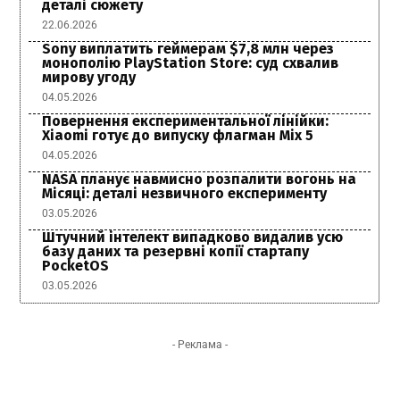
деталі сюжету
22.06.2026
Sony виплатить геймерам $7,8 млн через
монополію PlayStation Store: суд схвалив
мирову угоду
04.05.2026
Повернення експериментальної лінійки:
Xiaomi готує до випуску флагман Mix 5
04.05.2026
NASA планує навмисно розпалити вогонь на
Місяці: деталі незвичного експерименту
03.05.2026
Штучний інтелект випадково видалив усю
базу даних та резервні копії стартапу
PocketOS
03.05.2026
- Реклама -