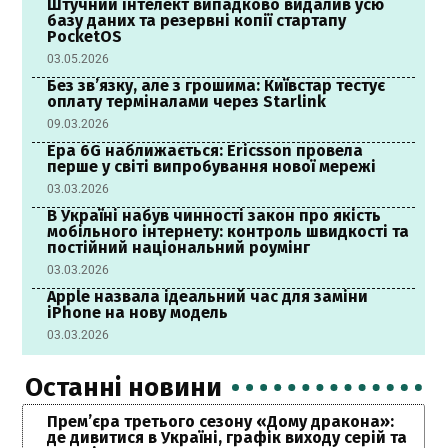
Штучний інтелект випадково видалив усю
базу даних та резервні копії стартапу
PocketOS
03.05.2026
Без зв’язку, але з грошима: Київстар тестує
оплату терміналами через Starlink
09.03.2026
Ера 6G наближається: Ericsson провела
перше у світі випробування нової мережі
03.03.2026
В Україні набув чинності закон про якість
мобільного інтернету: контроль швидкості та
постійний національний роумінг
03.03.2026
Apple назвала ідеальний час для заміни
iPhone на нову модель
03.03.2026
Останні новини
Прем’єра третього сезону «Дому дракона»:
де дивитися в Україні, графік виходу серій та