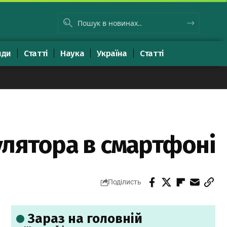
яди
Статті
Наука
Україна
Статті
8
улятора в смартфоні
Поділисть
Зараз на головній