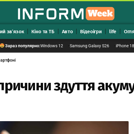
ий зв’язок
Кіно та ТБ
Авто
Відеоігри
life
Огл
Windows 12
Samsung Galaxy S26
iPhone 1
Зараз популярно:
мартфоні
причини здуття акум