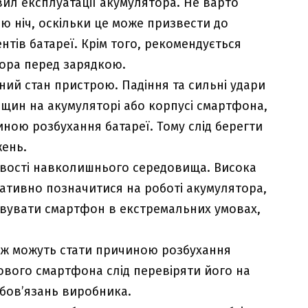
ил експлуатації акумулятора. Не варто
ю ніч, оскільки це може призвести до
тів батареї. Крім того, рекомендується
ора перед зарядкою.
ий стан пристрою. Падіння та сильні удари
щин на акумуляторі або корпусі смартфона,
ною розбухання батареї. Тому слід берегти
жень.
ливості навколишнього середовища. Висока
гативно позначитися на роботі акумулятора,
вувати смартфон в екстремальних умовах,
ож можуть стати причиною розбухання
нового смартфона слід перевіряти його на
обов’язань виробника.