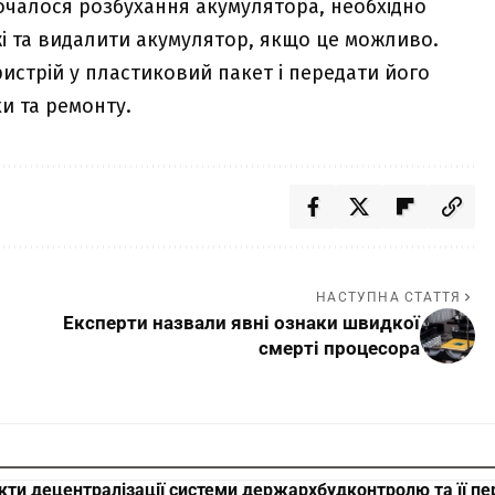
чалося розбухання акумулятора, необхідно
і та видалити акумулятор, якщо це можливо.
истрій у пластиковий пакет і передати його
и та ремонту.
НАСТУПНА СТАТТЯ
Експерти назвали явні ознаки швидкої
смерті процесора
кти децентралізації системи держархбудконтролю та її пе