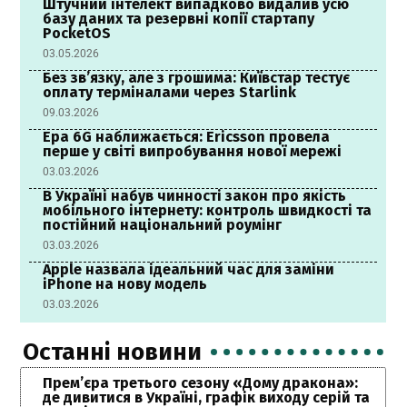
Штучний інтелект випадково видалив усю
базу даних та резервні копії стартапу
PocketOS
03.05.2026
Без зв’язку, але з грошима: Київстар тестує
оплату терміналами через Starlink
09.03.2026
Ера 6G наближається: Ericsson провела
перше у світі випробування нової мережі
03.03.2026
В Україні набув чинності закон про якість
мобільного інтернету: контроль швидкості та
постійний національний роумінг
03.03.2026
Apple назвала ідеальний час для заміни
iPhone на нову модель
03.03.2026
Останні новини
Прем’єра третього сезону «Дому дракона»:
де дивитися в Україні, графік виходу серій та