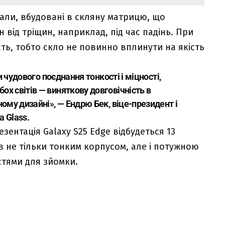
стали, вбудовані в скляну матрицю, що
 від тріщин, наприклад, під час падінь. При
сть, тобто скло не повинно вплинути на якість
и чудового поєднання тонкості і міцності,
х світів — виняткову довговічність в
ому дизайні», — Ендрю Бек, віце-президент і
a Glass.
ентація Galaxy S25 Edge відбудеться 13
 не тільки тонким корпусом, але і потужною
тями для зйомки.