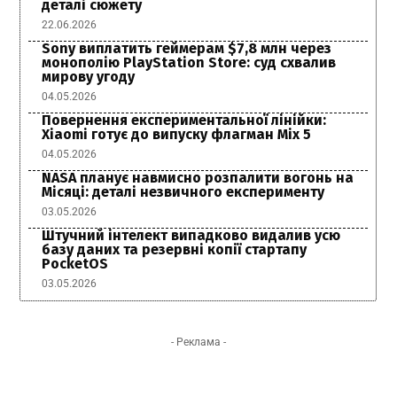
деталі сюжету
22.06.2026
Sony виплатить геймерам $7,8 млн через
монополію PlayStation Store: суд схвалив
мирову угоду
04.05.2026
Повернення експериментальної лінійки:
Xiaomi готує до випуску флагман Mix 5
04.05.2026
NASA планує навмисно розпалити вогонь на
Місяці: деталі незвичного експерименту
03.05.2026
Штучний інтелект випадково видалив усю
базу даних та резервні копії стартапу
PocketOS
03.05.2026
- Реклама -