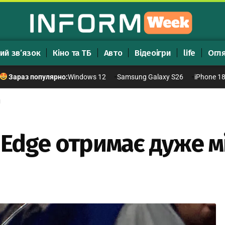
ий зв’язок
Кіно та ТБ
Авто
Відеоігри
life
Огл
Windows 12
Samsung Galaxy S26
iPhone 1
Зараз популярно:
н
 Edge отримає дуже м