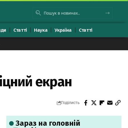
яди
Статті
Наука
Україна
Статті
8
іцний екран
Поділисть
Зараз на головній