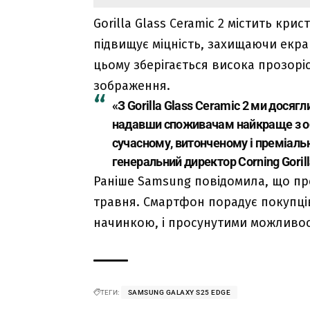
Gorilla Glass Ceramic 2 містить кри
підвищує міцність, захищаючи екран
цьому зберігається висока прозорі
зображення.
«З Gorilla Glass Ceramic 2 ми досягл
надавши споживачам найкраще з обо
сучасному, витонченому і преміальн
генеральний директор Corning Gorill
Раніше Samsung повідомила, що през
травня. Смартфон порадує покупців
начинкою, і просунутими можливос
ТЕГИ:
SAMSUNG GALAXY S25 EDGE