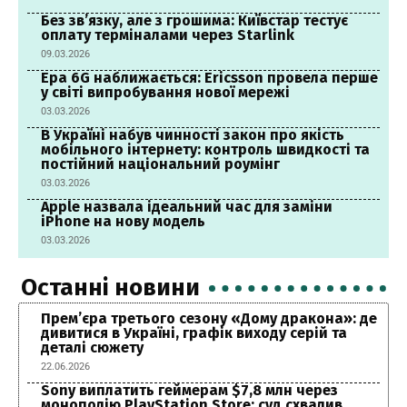
Без зв’язку, але з грошима: Київстар тестує
оплату терміналами через Starlink
09.03.2026
Ера 6G наближається: Ericsson провела перше
у світі випробування нової мережі
03.03.2026
В Україні набув чинності закон про якість
мобільного інтернету: контроль швидкості та
постійний національний роумінг
03.03.2026
Apple назвала ідеальний час для заміни
iPhone на нову модель
03.03.2026
Останні новини
Прем’єра третього сезону «Дому дракона»: де
дивитися в Україні, графік виходу серій та
деталі сюжету
22.06.2026
Sony виплатить геймерам $7,8 млн через
монополію PlayStation Store: суд схвалив