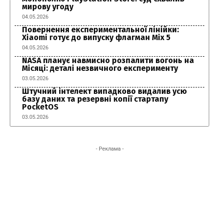
мирову угоду
04.05.2026
Повернення експериментальної лінійки:
Xiaomi готує до випуску флагман Mix 5
04.05.2026
NASA планує навмисно розпалити вогонь на
Місяці: деталі незвичного експерименту
03.05.2026
Штучний інтелект випадково видалив усю
базу даних та резервні копії стартапу
PocketOS
03.05.2026
- Реклама -