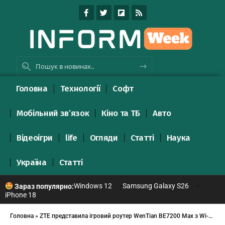
Головна
Технології
Софт
Мобільний зв’язок
Кіно та ТБ
Авто
Відеоігри
life
Огляди
Статті
Наука
Україна
Статті
Windows 12
Samsung Galaxy S26
Зараз популярно:
iPhone 18
Головна
»
ZTE представила ігровий роутер WenTian BE7200 Max з Wi-Fi 7