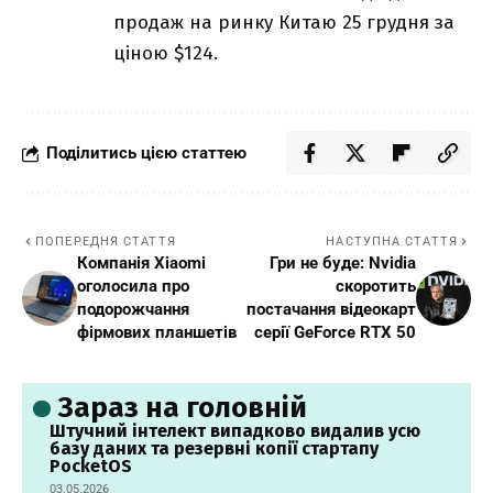
продаж на ринку Китаю 25 грудня за
ціною $124.
Поділитись цією статтею
ПОПЕРЕДНЯ СТАТТЯ
НАСТУПНА СТАТТЯ
Компанія Xiaomi
Гри не буде: Nvidia
оголосила про
скоротить
подорожчання
постачання відеокарт
фірмових планшетів
серії GeForce RTX 50
Зараз на головній
Штучний інтелект випадково видалив усю
базу даних та резервні копії стартапу
PocketOS
03.05.2026