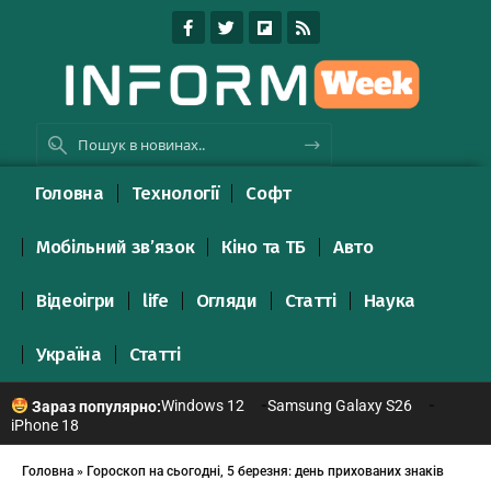
Головна
Технології
Софт
Мобільний зв’язок
Кіно та ТБ
Авто
Відеоігри
life
Огляди
Статті
Наука
Україна
Статті
Windows 12
Samsung Galaxy S26
Зараз популярно:
iPhone 18
Головна
»
Гороскоп на сьогодні, 5 березня: день прихованих знаків