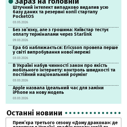
Зараз на головній
Штучний інтелект випадково видалив усю
базу даних та резервні копії стартапу
PocketOS
03.05.2026
Без зв’язку, але з грошима: Київстар тестує
оплату терміналами через Starlink
09.03.2026
Ера 6G наближається: Ericsson провела перше
у світі випробування нової мережі
03.03.2026
В Україні набув чинності закон про якість
мобільного інтернету: контроль швидкості та
постійний національний роумінг
03.03.2026
Apple назвала ідеальний час для заміни
iPhone на нову модель
03.03.2026
Останні новини
Прем’єра третього сезону «Дому дракона»: де