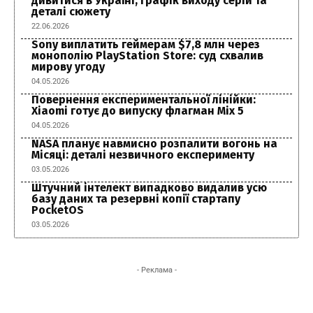
дивитися в Україні, графік виходу серій та
деталі сюжету
22.06.2026
Sony виплатить геймерам $7,8 млн через
монополію PlayStation Store: суд схвалив
мирову угоду
04.05.2026
Повернення експериментальної лінійки:
Xiaomi готує до випуску флагман Mix 5
04.05.2026
NASA планує навмисно розпалити вогонь на
Місяці: деталі незвичного експерименту
03.05.2026
Штучний інтелект випадково видалив усю
базу даних та резервні копії стартапу
PocketOS
03.05.2026
- Реклама -