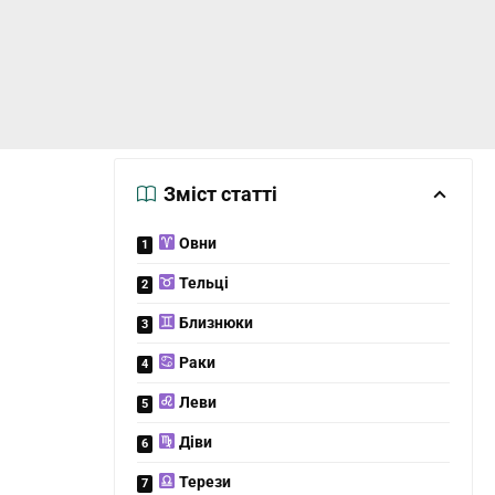
Зміст статті
Овни
Тельці
Близнюки
Раки
Леви
Діви
Терези