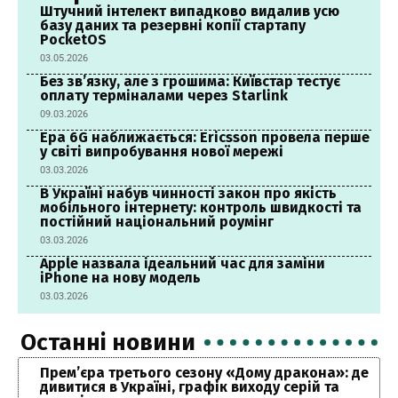
Штучний інтелект випадково видалив усю
базу даних та резервні копії стартапу
PocketOS
03.05.2026
Без зв’язку, але з грошима: Київстар тестує
оплату терміналами через Starlink
09.03.2026
Ера 6G наближається: Ericsson провела перше
у світі випробування нової мережі
03.03.2026
В Україні набув чинності закон про якість
мобільного інтернету: контроль швидкості та
постійний національний роумінг
03.03.2026
Apple назвала ідеальний час для заміни
iPhone на нову модель
03.03.2026
Останні новини
Прем’єра третього сезону «Дому дракона»: де
дивитися в Україні, графік виходу серій та