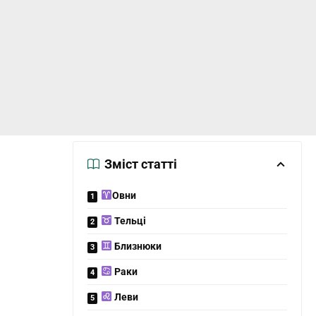
Зміст статті
Овни
Тельці
Близнюки
Раки
Леви