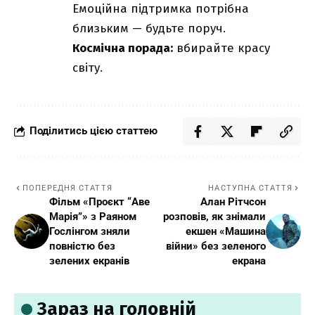
Емоційна підтримка потрібна
близьким — будьте поруч.
Космічна порада:
вбирайте красу
світу.
Поділитись цією статтею
ПОПЕРЕДНЯ СТАТТЯ
НАСТУПНА СТАТТЯ
Фільм «Проєкт “Аве
Алан Рітчсон
Марія”» з Раяном
розповів, як знімали
Гослінгом зняли
екшен «Машина
повністю без
війни» без зеленого
зелених екранів
екрана
Зараз на головній