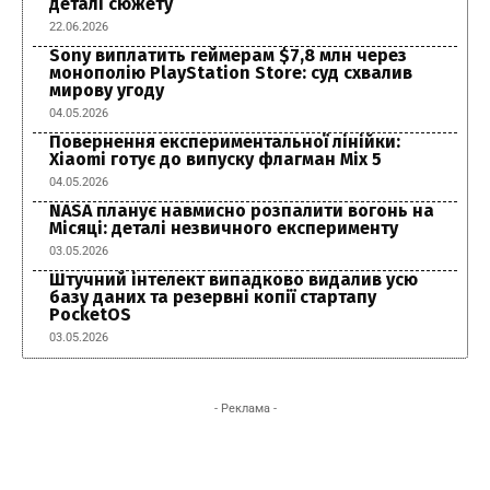
деталі сюжету
22.06.2026
Sony виплатить геймерам $7,8 млн через
монополію PlayStation Store: суд схвалив
мирову угоду
04.05.2026
Повернення експериментальної лінійки:
Xiaomi готує до випуску флагман Mix 5
04.05.2026
NASA планує навмисно розпалити вогонь на
Місяці: деталі незвичного експерименту
03.05.2026
Штучний інтелект випадково видалив усю
базу даних та резервні копії стартапу
PocketOS
03.05.2026
- Реклама -