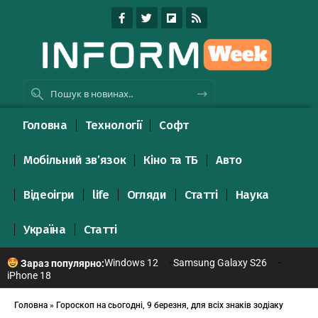
Головна
Технології
Софт
Мобільний зв’язок
Кіно та ТБ
Авто
Відеоігри
life
Огляди
Статті
Наука
Україна
Статті
Windows 12
Samsung Galaxy S26
Зараз популярно:
iPhone 18
Головна
»
Гороскоп на сьогодні, 9 березня, для всіх знаків зодіаку