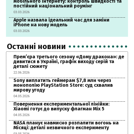
мобільного інтернету: контроль швидкості та
постійний національний роумінг
03.03.2026
Apple назвала ідеальний час для заміни
iPhone на нову модель
03.03.2026
Останні новини
Прем’єра третього сезону «Дому дракона»: де
дивитися в Україні, графік виходу серій та
деталі сюжету
22.06.2026
Sony виплатить геймерам $7,8 млн через
монополію PlayStation Store: суд схвалив
мирову угоду
04.05.2026
Повернення експериментальної лінійки:
Xiaomi готує до випуску флагман Mix 5
04.05.2026
NASA планує навмисно розпалити вогонь на
Місяці: деталі незвичного експерименту
03.05.2026