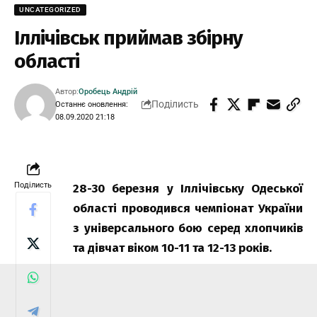
UNCATEGORIZED
Іллічівськ приймав збірну
області
Автор:
Оробець Андрій
Поділисть
Останнє оновлення:
08.09.2020 21:18
Поділисть
28-30 березня у Іллічівську Одеської
області проводився чемпіонат України
з універсального бою серед хлопчиків
та дівчат віком 10-11 та 12-13 років.