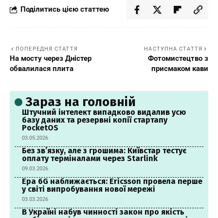
Поділитись цією статтею
ПОПЕРЕДНЯ СТАТТЯ
НАСТУПНА СТАТТЯ
На мосту через Дністер
Фотомистецтво з
обвалилася плита
присмаком кави
Зараз на головній
Штучний інтелект випадково видалив усю
базу даних та резервні копії стартапу
PocketOS
03.05.2026
Без зв’язку, але з грошима: Київстар тестує
оплату терміналами через Starlink
09.03.2026
Ера 6G наближається: Ericsson провела перше
у світі випробування нової мережі
03.03.2026
В Україні набув чинності закон про якість