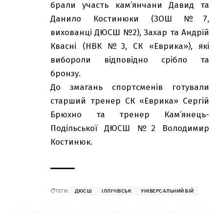
брали участь кам’янчани Давид та
Данило Костинюки (ЗОШ №7,
вихованці ДЮСШ №2), Захар та Андрій
Квасні (НВК №3, СК «Еврика»), які
вибороли відповідно срібло та
бронзу.
До змагань спортсменів готували
старший тренер СК «Еврика» Сергій
Брюхно та тренер Кам’янець-
Подільської ДЮСШ №2 Володимир
Костинюк.
ТЕГИ:
ДЮСШ
ІЛЛІЧІВСЬК
УНІВЕРСАЛЬНИЙ БІЙ