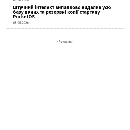
Штучний інтелект випадково видалив усю
базу даних та резервні копії стартапу
PocketOS
03.05.2026
- Реклама -