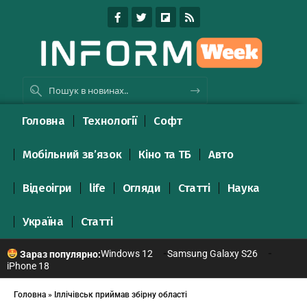
Головна
Технології
Софт
Мобільний зв’язок
Кіно та ТБ
Авто
Відеоігри
life
Огляди
Статті
Наука
Україна
Статті
Windows 12
Samsung Galaxy S26
Зараз популярно:
iPhone 18
Головна
»
Іллічівськ приймав збірну області