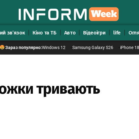
ий зв’язок
Кіно та ТБ
Авто
Відеоігри
life
Огл
Windows 12
Samsung Galaxy S26
iPhone 1
Зараз популярно:
рожки тривають