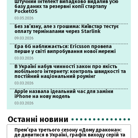
Штучний інтелект випадково видалив усю
базу даних та резервні копії стартапу
PocketOS
03.05.2026
Без зв’язку, але з грошима: Київстар тестує
оплату терміналами через Starlink
09.03.2026
Ера 6G наближається: Ericsson провела
перше у світі випробування нової мережі
03.03.2026
В Україні набув чинності закон про якість
мобільного інтернету: контроль швидкості та
постійний національний роумінг
03.03.2026
Apple назвала ідеальний час для заміни
iPhone на нову модель
03.03.2026
Останні новини
Прем’єра третього сезону «Дому дракона»:
де дивитися в Україні, графік виходу серій та