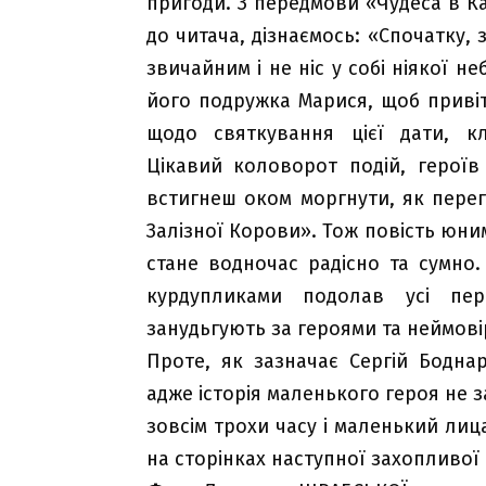
пригоди. З передмови «Чудеса в Ка
до читача, дізнаємось: «Спочатку,
звичайним і не ніс у собі ніякої н
його подружка Марися, щоб привіта
щодо святкування цієї дати, к
Цікавий коловорот подій, герої
встигнеш оком моргнути, як пере
Залізної Корови». Тож повість юни
стане водночас радісно та сумно.
курдупликами подолав усі пер
занудьгують за героями та неймов
Проте, як зазначає Сергій Бодна
адже історія маленького героя не 
зовсім трохи часу і маленький лиц
на сторінках наступної захопливої