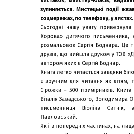
виставок, майстер-класів, виданн
зупиняється. Мистецькі події жв
соцмережах, по телефону, у листах. 
Сьогодні нашу увагу привернула 
Корова» дитячого письменника, а
розмальовок Сергія Боднара. Це т
друзів, що вийшла друком у ТОВ «Др
автором яких є Сергій Боднар.
Книга легко читається завдяки біл
є зручним для читання як дітям, 
Сірожки – 500 примірників. Книга
Віталія Завадського, Володимира 
письменниця Віоліна Ситнік,
Павловський.
Як і в попередніх частинах, на лиц