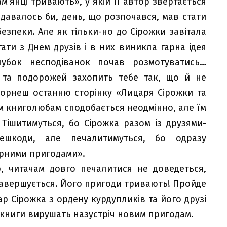
м’янці тривають», у якій її автор звертається
 здавалось би, день, що розпочався, мав стати
ебезпеки. Але як тільки-но до Сірожки завітала
ти з Днем друзів і в них виникла гарна ідея
лубок несподіванок почав розмотуватись…
в та подорожей захопить тебе так, що й не
горнеш останню сторінку «Лицаря Сірожки та
м книголюбам сподобається неодмінно, але їм
 Тішитимуться, бо Сірожка разом із друзями-
ешкоди, але печалитимуться, бо одразу
ірними пригодами».
р, читачам довго печалитися не доведеться,
завершується. Його пригоди тривають! Пройде
ар Сірожка з ордену курдупликів та його друзі
 книги вирушать назустріч новим пригодам.