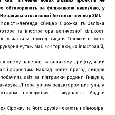
я книг, втілення нових цікавих проектів не
аво обговорюють за філіжанкою кави/чаю, у
Не залишаються вони і без висвітлення у ЗМІ.
повість-легенда «Лицар Сірожка та Залізна
втора та ілюстратора величезної кількості
ретя частина пригод лицаря Сірожки та його
укарня Рута». Має 72 сторінки, 20 ілюстрацій,
осніжному паперові та великому шрифту, який
так і дорослим. Наклад нових пригод лицаря
 побачила світ за підтримки родини Гищуків,
Овчарука. Літературним редактором виступила
 автором передмови – журналіст Андрій
аря Сірожку та його друзів чекають неймовірні