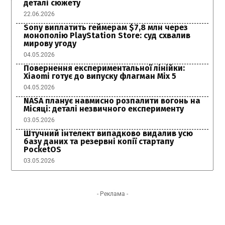
деталі сюжету
22.06.2026
Sony виплатить геймерам $7,8 млн через
монополію PlayStation Store: суд схвалив
мирову угоду
04.05.2026
Повернення експериментальної лінійки:
Xiaomi готує до випуску флагман Mix 5
04.05.2026
NASA планує навмисно розпалити вогонь на
Місяці: деталі незвичного експерименту
03.05.2026
Штучний інтелект випадково видалив усю
базу даних та резервні копії стартапу
PocketOS
03.05.2026
- Реклама -