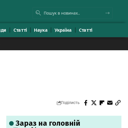
яди
Статті
Наука
Україна
Статті
8
Поділисть
Зараз на головній