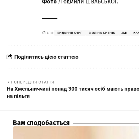
Фото
Людмили ШВАБСЬКОЇ.
ТЕГИ:
ВИДАННЯ КНИГ
ВІОЛІНА СИТНІК
ЗМІ
КА
Поділитись цією статтею
ПОПЕРЕДНЯ СТАТТЯ
На Хмельниччині понад 300 тисяч осіб мають прав
на пільги
Вам сподобається