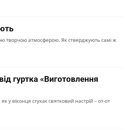
ають
ою творчою атмосферою. Як стверджують самі ж
від гуртка «Виготовлення
к у віконця стукає святковий настрій – от-от