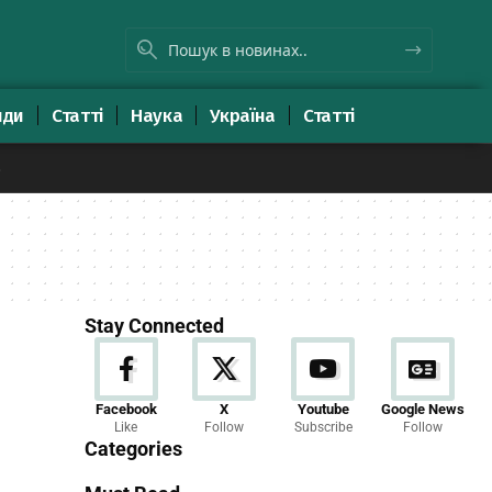
яди
Статті
Наука
Україна
Статті
8
Stay Connected
Новини
Facebook
X
Youtube
Google News
Like
Follow
Subscribe
Follow
23 Articles
Categories