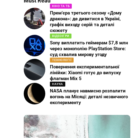
Must Read
КІНО ТА ТБ
Прем’єра третього сезону «Дому
дракона»: де дивитися в Україні,
графік виходу серій та деталі
сюжету
ВІДЕОІГРИ
Sony виплатить геймерам $7,8 млн
через монополію PlayStation Store:
суд схвалив мирову угоду
ТЕХНОЛОГІЇ
Повернення експериментальної
лінійки: Xiaomi готує до випуску
флагман Mix 5
НАУКА
NASA планує навмисно розпалити
вогонь на Місяці: деталі незвичного
експерименту