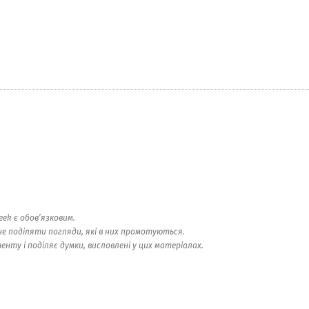
ek є обов’язковим.
е поділяти погляди, які в них промотуються.
ту і поділяє думки, висловлені у цих матеріалах.