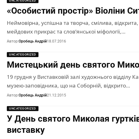
UNCATEGORIZED
«Особистий простір» Віоліни Си
Неймовірна, успішна та творча, смілива, відкрита
мейдових прикрас та слов’янської міфології,…
Автор:
Оробець Андрій
18.07.2016
UNCATEGORIZED
Мистецький день святого Мик
19 грудня у Виставковій залі художнього відділу 
музею-заповідника, що на Соборній, відкрито…
Автор:
Оробець Андрій
21.12.2015
UNCATEGORIZED
У День святого Миколая гурткі
виставку