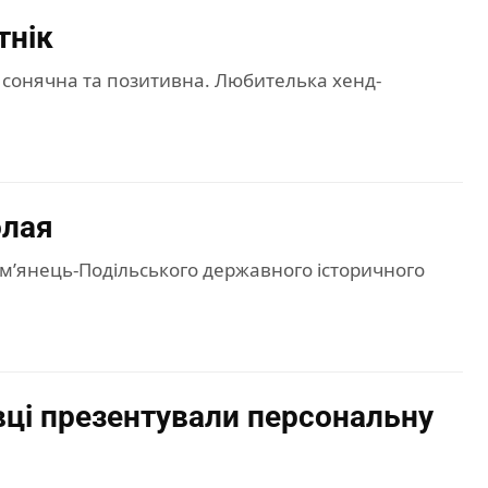
тнік
, сонячна та позитивна. Любителька хенд-
олая
Кам’янець-Подільського державного історичного
вці презентували персональну