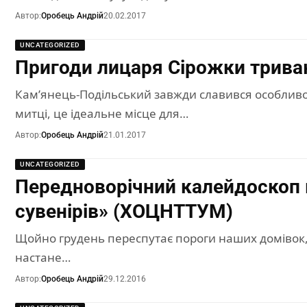
Автор:
Оробець Андрій
20.02.2017
UNCATEGORIZED
Пригоди лицаря Сірожки трив
Кам’янець-Подільський завжди славився особлив
митці, це ідеальне місце для…
Автор:
Оробець Андрій
21.01.2017
UNCATEGORIZED
Передноворічний калейдоскоп 
сувенірів» (ХОЦНТТУМ)
Щойно грудень переспутає пороги наших домівок, я
настане…
Автор:
Оробець Андрій
29.12.2016