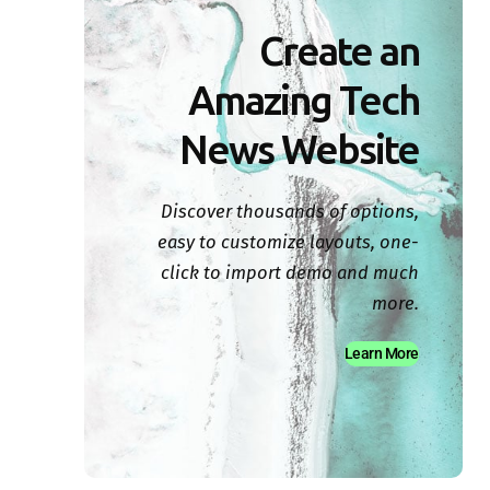
Create an
Amazing Tech
News Website
Discover thousands of options,
easy to customize layouts, one-
click to import demo and much
more.
Learn More