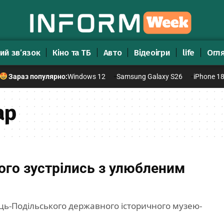
ий зв’язок
Кіно та ТБ
Авто
Відеоігри
life
Огл
Windows 12
Samsung Galaxy S26
iPhone 1
Зараз популярно:
ар
ого зустрілись з улюбленим
ець-Подільського державного історичного музею-