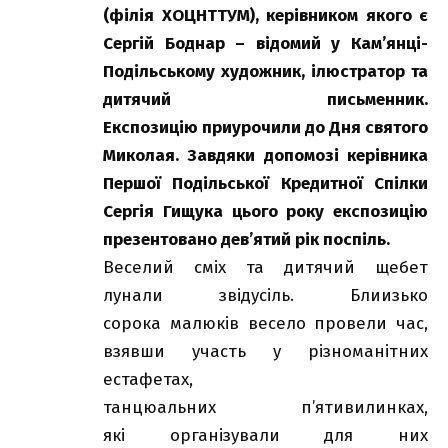
(філія ХОЦНТТУМ), керівником якого є
Сергій Боднар – відомий у Кам’янці-
Подільському художник, ілюстратор та
дитячий письменник.
Експозицію приурочили до Дня святого
Миколая. Завдяки допомозі керівника
Першої Подільської Кредитної Спілки
Сергія Гищука цього року експозицію
презентовано дев’ятий рік поспіль.
Веселий сміх та дитячий щебет
лунали звідусіль. Блиизько
сорока малюків весело провели час,
взявши участь у різноманітних
естафетах,
танцюальних п’ятивилинках,
які організували для них