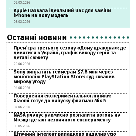
03.03.2026
Apple назвала ідеальний час для заміни
iPhone на нову модель
03.03.2026
Останні новини
Прем’єра третього сезону «Дому дракона»: де
дивитися в Україні, графік виходу серій та
деталі сюжету
22.06.2026
Sony виплатить геймерам $7,8 млн через
монополію PlayStation Store: суд схвалив
мирову угоду
04.05.2026
Повернення експериментальної лінійки:
Xiaomi готує до випуску флагман Mix 5
04.05.2026
NASA планує навмисно розпалити вогонь на
Місяці: деталі незвичного експерименту
03.05.2026
Штучний інтелект випадково видалив усю