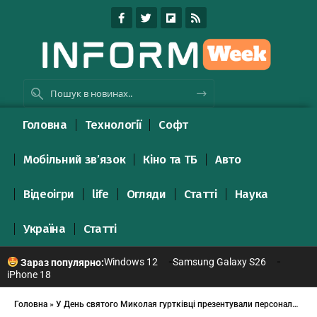
Головна
Технології
Софт
Мобільний зв’язок
Кіно та ТБ
Авто
Відеоігри
life
Огляди
Статті
Наука
Україна
Статті
Windows 12
Samsung Galaxy S26
Зараз популярно:
iPhone 18
Головна
»
У День святого Миколая гуртківці презентували персональну виставку