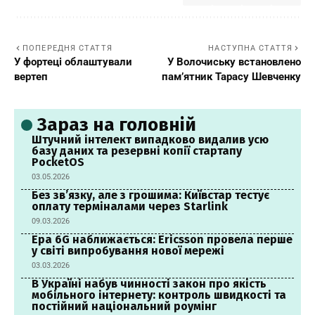
ПОПЕРЕДНЯ СТАТТЯ
НАСТУПНА СТАТТЯ
У фортеці облаштували
У Волочиську встановлено
вертеп
пам’ятник Тарасу Шевченку
Зараз на головній
Штучний інтелект випадково видалив усю
базу даних та резервні копії стартапу
PocketOS
03.05.2026
Без зв’язку, але з грошима: Київстар тестує
оплату терміналами через Starlink
09.03.2026
Ера 6G наближається: Ericsson провела перше
у світі випробування нової мережі
03.03.2026
В Україні набув чинності закон про якість
мобільного інтернету: контроль швидкості та
постійний національний роумінг