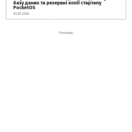
базу даних та резервні копії стартапу
PocketOS
03.05.2026
- Реклама -