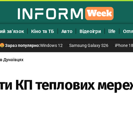
ий зв’язок
Кіно та ТБ
Авто
Відеоігри
life
Огл
Windows 12
Samsung Galaxy S26
iPhone 1
Зараз популярно:
в Дунаївцях
ти КП теплових мере