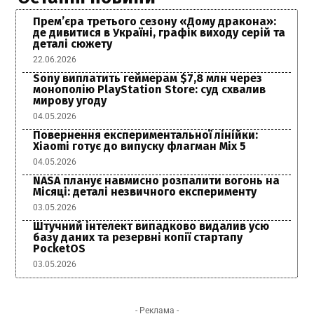
Прем’єра третього сезону «Дому дракона»:
де дивитися в Україні, графік виходу серій та
деталі сюжету
22.06.2026
Sony виплатить геймерам $7,8 млн через
монополію PlayStation Store: суд схвалив
мирову угоду
04.05.2026
Повернення експериментальної лінійки:
Xiaomi готує до випуску флагман Mix 5
04.05.2026
NASA планує навмисно розпалити вогонь на
Місяці: деталі незвичного експерименту
03.05.2026
Штучний інтелект випадково видалив усю
базу даних та резервні копії стартапу
PocketOS
03.05.2026
- Реклама -