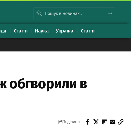
яди
Статті
Наука
Україна
Статті
8
ж обгворили в
Поділисть