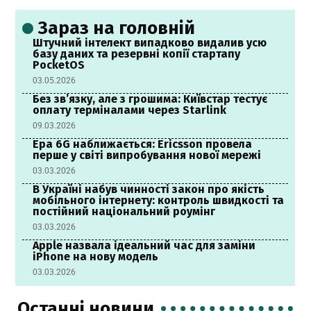
Зараз на головній
Штучний інтелект випадково видалив усю
базу даних та резервні копії стартапу
PocketOS
03.05.2026
Без зв’язку, але з грошима: Київстар тестує
оплату терміналами через Starlink
09.03.2026
Ера 6G наближається: Ericsson провела
перше у світі випробування нової мережі
03.03.2026
В Україні набув чинності закон про якість
мобільного інтернету: контроль швидкості та
постійний національний роумінг
03.03.2026
Apple назвала ідеальний час для заміни
iPhone на нову модель
03.03.2026
Останні новини