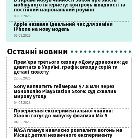
мобільного інтернету: контроль швидкості та
постійний національний роумінг
03.03.2026
Apple назвала ідеальний час для заміни
iPhone на нову модель
03.03.2026
Останні новини
Прем’єра третього сезону «Дому дракона»: де
дивитися в Україні, графік виходу серій та
деталі сюжету
22.06.2026
Sony виплатить геймерам $7,8 млн через
монополію PlayStation Store: суд схвалив
мирову угоду
04.05.2026
Повернення експериментальної лінійки:
Xiaomi готує до випуску флагман Mix 5
04.05.2026
NASA планує навмисно розпалити вогонь на
Місяці: деталі незвичного експерименту