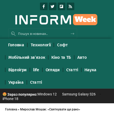
Головна
Технології
Софт
Мобільний зв’язок
Кіно та ТБ
Авто
Відеоігри
life
Огляди
Статті
Наука
Україна
Статті
Windows 12
Samsung Galaxy S26
Зараз популярно:
iPhone 18
Головна
»
Мирослав Мошак: «Святкувати ще рано»