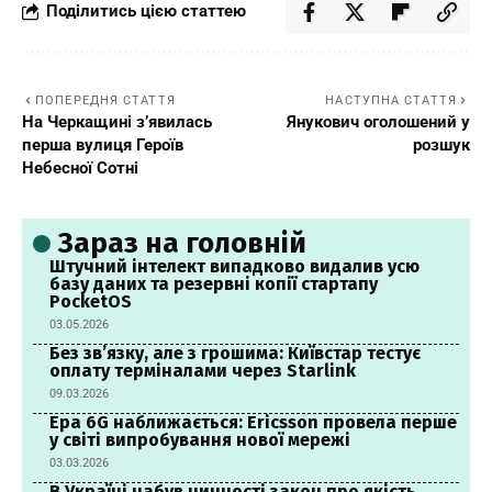
Поділитись цією статтею
ПОПЕРЕДНЯ СТАТТЯ
НАСТУПНА СТАТТЯ
На Черкащині з’явилась
Янукович оголошений у
перша вулиця Героїв
розшук
Небесної Сотні
Зараз на головній
Штучний інтелект випадково видалив усю
базу даних та резервні копії стартапу
PocketOS
03.05.2026
Без зв’язку, але з грошима: Київстар тестує
оплату терміналами через Starlink
09.03.2026
Ера 6G наближається: Ericsson провела перше
у світі випробування нової мережі
03.03.2026
В Україні набув чинності закон про якість