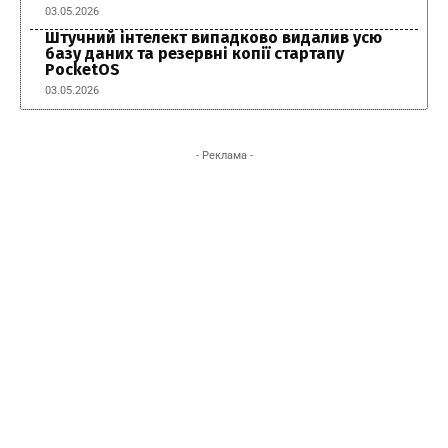
03.05.2026
Штучний інтелект випадково видалив усю
базу даних та резервні копії стартапу
PocketOS
03.05.2026
- Реклама -