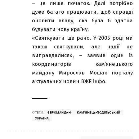
– це лише початок. Далі потрібно
дуже багато працювати, щоб справді
оновити владу, яка була б здатна
будувати нову країну.
«Святкувати ще рано. У 2005 році ми
також святкували, але надії не
виправдалися», – заявив один із
координаторів кам’янецького
майдану Мирослав Мошак порталу
актуальних новин
ВЖЕ інфо
.
ТЕГИ:
ЄВРОМАЙДАН
КАМ'ЯНЕЦЬ-ПОДІЛЬСЬКИЙ
УКРАЇНА