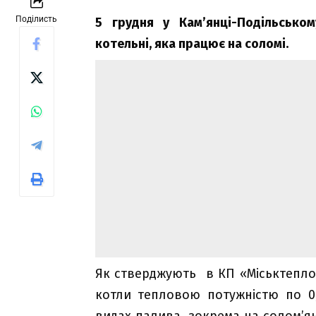
Поділисть
5 грудня у Кам’янці-Подільсько
котельні, яка працює на соломі.
Як стверджують в КП «Міськтеплов
котли тепловою потужністю по 0
видах палива, зокрема на солом’я