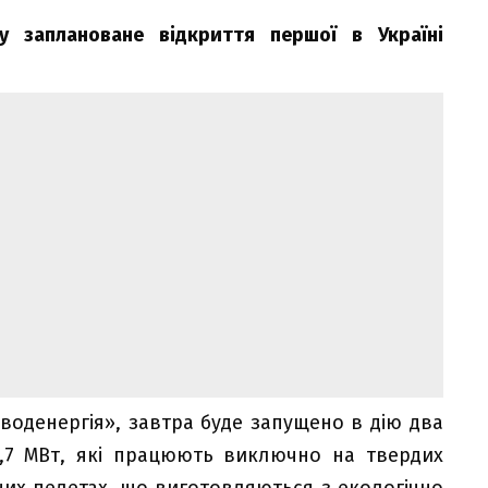
му заплановане відкриття першої в Україні
оденергія», завтра буде запущено в дію два
,7 МВт, які працюють виключно на твердих
них пелетах, що виготовляються з екологічно