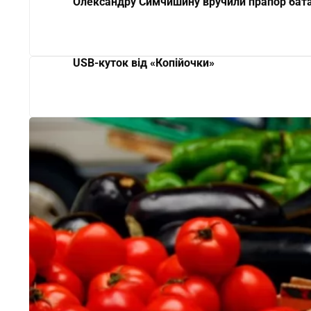
Олександру Симчишину вручили прапор бат
USB-куток від «Копійочки»