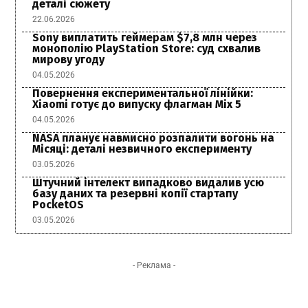
деталі сюжету
22.06.2026
Sony виплатить геймерам $7,8 млн через
монополію PlayStation Store: суд схвалив
мирову угоду
04.05.2026
Повернення експериментальної лінійки:
Xiaomi готує до випуску флагман Mix 5
04.05.2026
NASA планує навмисно розпалити вогонь на
Місяці: деталі незвичного експерименту
03.05.2026
Штучний інтелект випадково видалив усю
базу даних та резервні копії стартапу
PocketOS
03.05.2026
- Реклама -