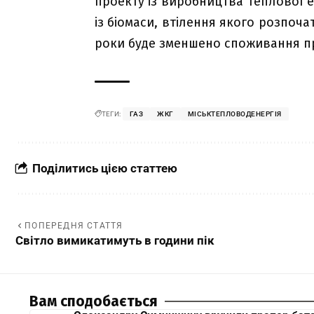
проекту із виробництва теплової е
із біомаси, втілення якого розпоча
роки буде зменшено споживання пр
ТЕГИ:
ГАЗ
ЖКГ
МІСЬКТЕПЛОВОДЕНЕРГІЯ
Поділитись цією статтею
ПОПЕРЕДНЯ СТАТТЯ
Світло вимикатимуть в години пік
Вам сподобається