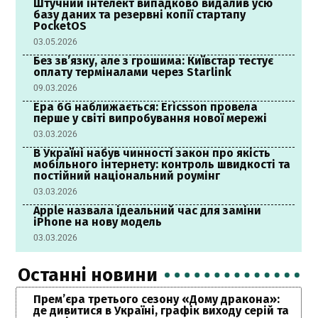
Штучний інтелект випадково видалив усю
базу даних та резервні копії стартапу
PocketOS
03.05.2026
Без зв’язку, але з грошима: Київстар тестує
оплату терміналами через Starlink
09.03.2026
Ера 6G наближається: Ericsson провела
перше у світі випробування нової мережі
03.03.2026
В Україні набув чинності закон про якість
мобільного інтернету: контроль швидкості та
постійний національний роумінг
03.03.2026
Apple назвала ідеальний час для заміни
iPhone на нову модель
03.03.2026
Останні новини
Прем’єра третього сезону «Дому дракона»:
де дивитися в Україні, графік виходу серій та