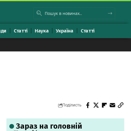
яди
Статті
Наука
Україна
Статті
8
Поділисть
Зараз на головній