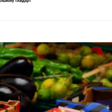
альйону «Айдар»