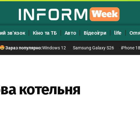
ий зв’язок
Кіно та ТБ
Авто
Відеоігри
life
Огл
Windows 12
Samsung Galaxy S26
iPhone 1
Зараз популярно:
ва котельня