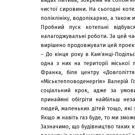
чистої сировини. На сьогодні котел
поліклініку, водолікарню, а також
Пробний пуск котельні відбув
налагоджувальні роботи. За цей ча
вирішено продовжувати цей проек
– До кінця року в Кам’янці-Поділь
одна з них на території міської 
Франка, біля центру «Довголітт
«Міськтепловоденергія» Валерій Г
соціальний крок, адже за умов
принаймні обігріти найбільш нез
людей, маленьких дітей тощо, які 
Якщо ж навіть газ буде, то ми змо
Зазначимо, що будівництво таких к