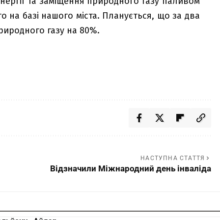
нергії та заміщення природного газу паливом
то на базі нашого міста. Планується, що за два
иродного газу на 80%.
НАСТУПНА СТАТТЯ
Відзначили Міжнародний день інваліда