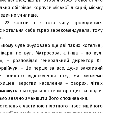
ьня обігріває корпуси міської лікарні, міську
 медичне училище.
ся 22 жовтня і з того часу проводилися
с котельня себе гарно зарекомендувала, тому
т.
ському буде збудовано ще дві таких котельні,
лікарні по вул. Матросова, а інша – по вул.
я», – розповідає генеральний директор КП
ордійчук. – Це перше за все, дуже важливий
и повного відключення газу, ми зможемо
ахищені верстви населення – хворих, літніх
зможуть знаходити на території цих закладів.
жемо значно зменшити його споживання.
отелень є частиною пілотного інвестиційного