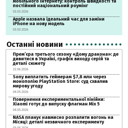
мобільного інтернету: контроль швидкості та
постійний національний роумінг
03.03.2026
Apple назвала ідеальний час для заміни
iPhone на нову модель
03.03.2026
Останні новини
Прем’єра третього сезону «Дому дракона»: де
дивитися в Україні, графік виходу серій та
деталі сюжету
22.06.2026
Sony виплатить геймерам $7,8 млн через
монополію PlayStation Store: суд схвалив
мирову угоду
04.05.2026
Повернення експериментальної лінійки:
Xiaomi готує до випуску флагман Mix 5
04.05.2026
NASA планує навмисно розпалити вогонь на
Місяці: деталі незвичного експерименту
03.05.2026