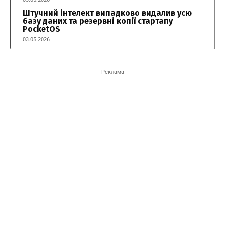
Штучний інтелект випадково видалив усю
базу даних та резервні копії стартапу
PocketOS
03.05.2026
- Реклама -