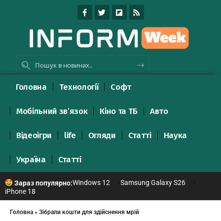
Головна
Технології
Софт
Мобільний зв’язок
Кіно та ТБ
Авто
Відеоігри
life
Огляди
Статті
Наука
Україна
Статті
Windows 12
Samsung Galaxy S26
Зараз популярно:
iPhone 18
Головна
»
Зібрали кошти для здійснення мрій