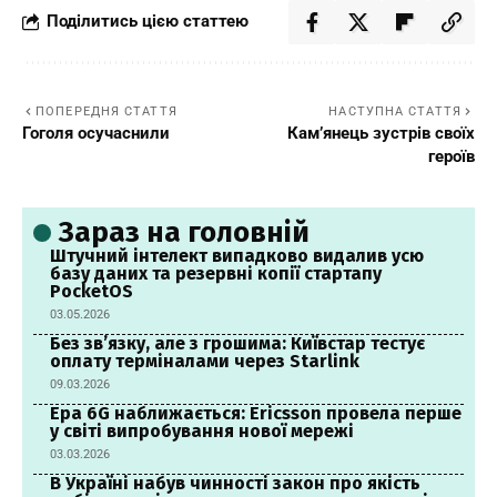
Поділитись цією статтею
ПОПЕРЕДНЯ СТАТТЯ
НАСТУПНА СТАТТЯ
Гоголя осучаснили
Кам’янець зустрів своїх
героїв
Зараз на головній
Штучний інтелект випадково видалив усю
базу даних та резервні копії стартапу
PocketOS
03.05.2026
Без зв’язку, але з грошима: Київстар тестує
оплату терміналами через Starlink
09.03.2026
Ера 6G наближається: Ericsson провела перше
у світі випробування нової мережі
03.03.2026
В Україні набув чинності закон про якість