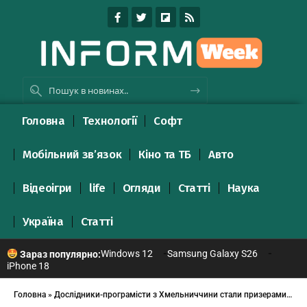
Головна
Технології
Софт
Мобільний зв’язок
Кіно та ТБ
Авто
Відеоігри
life
Огляди
Статті
Наука
Україна
Статті
Windows 12
Samsung Galaxy S26
Зараз популярно:
iPhone 18
Головна
»
Дослідники-програмісти з Хмельниччини стали призерами «Екософт-2015»