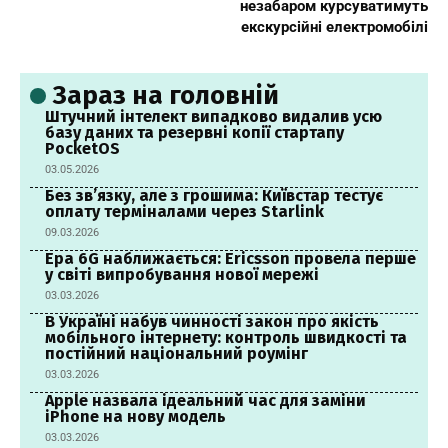
незабаром курсуватимуть
екскурсійні електромобілі
Зараз на головній
Штучний інтелект випадково видалив усю
базу даних та резервні копії стартапу
PocketOS
03.05.2026
Без зв’язку, але з грошима: Київстар тестує
оплату терміналами через Starlink
09.03.2026
Ера 6G наближається: Ericsson провела перше
у світі випробування нової мережі
03.03.2026
В Україні набув чинності закон про якість
мобільного інтернету: контроль швидкості та
постійний національний роумінг
03.03.2026
Apple назвала ідеальний час для заміни
iPhone на нову модель
03.03.2026