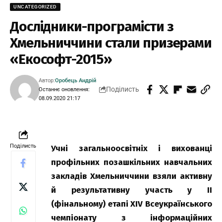
UNCATEGORIZED
Дослідники-програмісти з
Хмельниччини стали призерами
«Екософт-2015»
Автор:
Оробець Андрій
Поділисть
Останнє оновлення:
08.09.2020 21:17
Поділисть
Учні загальноосвітніх і вихованці
профільних позашкільних навчальних
закладів Хмельниччини взяли активну
й результативну участь у ІІ
(фінальному) етапі XIV Всеукраїнського
чемпіонату з інформаційних