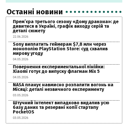
Останні новини
Прем’єра третього сезону «Дому дракона»: де
дивитися в Україні, графік виходу серій та
деталі сюжету
22.06.2026
Sony виплатить геймерам $7,8 млн через
монополію PlayStation Store: суд схвалив
мирову угоду
04.05.2026
Повернення експериментальної лінійки:
Xiaomi готує до випуску флагман Mix 5
04.05.2026
NASA планує навмисно розпалити вогонь на
Місяці: деталі незвичного експерименту
03.05.2026
Штучний інтелект випадково видалив усю
базу даних та резервні копії стартапу
PocketOS
03.05.2026