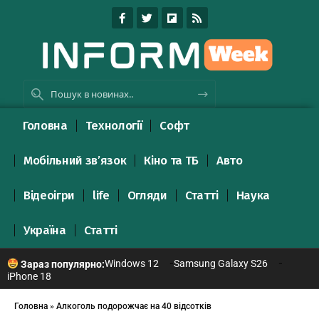
Головна
Технології
Софт
Мобільний зв’язок
Кіно та ТБ
Авто
Відеоігри
life
Огляди
Статті
Наука
Україна
Статті
Windows 12
Samsung Galaxy S26
Зараз популярно:
iPhone 18
Головна
»
Алкоголь подорожчає на 40 відсотків