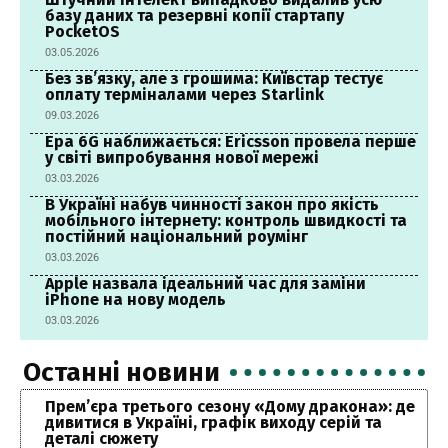
базу даних та резервні копії стартапу
PocketOS
03.05.2026
Без зв’язку, але з грошима: Київстар тестує
оплату терміналами через Starlink
09.03.2026
Ера 6G наближається: Ericsson провела перше
у світі випробування нової мережі
03.03.2026
В Україні набув чинності закон про якість
мобільного інтернету: контроль швидкості та
постійний національний роумінг
03.03.2026
Apple назвала ідеальний час для заміни
iPhone на нову модель
03.03.2026
Останні новини
Прем’єра третього сезону «Дому дракона»: де
дивитися в Україні, графік виходу серій та
деталі сюжету