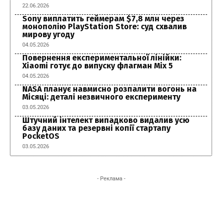
22.06.2026
Sony виплатить геймерам $7,8 млн через
монополію PlayStation Store: суд схвалив
мирову угоду
04.05.2026
Повернення експериментальної лінійки:
Xiaomi готує до випуску флагман Mix 5
04.05.2026
NASA планує навмисно розпалити вогонь на
Місяці: деталі незвичного експерименту
03.05.2026
Штучний інтелект випадково видалив усю
базу даних та резервні копії стартапу
PocketOS
03.05.2026
- Реклама -