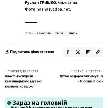
Руслан ГРИШКО
,
Gazeta.ua
.
Фото
nashasvadba.net
.
ТЕГИ:
АЛКОГОЛЬ
ГРОШІ
РИНОК
Поділитись цією статтею
ПОПЕРЕДНЯ СТАТТЯ
НАСТУПНА СТАТТЯ
Квест-екскурсія
Дітей оздоровлятимуть у
кам’янецького музею
«Лісовій пісні»
визнана кращою
Зараз на головній
Штучний інтелект випадково видалив усю